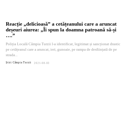
Reacție „delicioasă” a cetățeanului care a aruncat
deșeuri aiurea: „Îi spun la doamna patroană să-și
….”
Poliția Locală Câmpia Turzii l-a identificat, legitimat și sancționat drastic
pe cetățeanul care a aruncat, ieri, gunoaie, pe rampa de desființată de pe
strada...
Știri Câmpia Turzii
2021-08-03