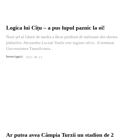
Logica lui Cîțu – a pus lupul paznic la oi!
Noul șef al Gărzii de mediu a făcut profituri de milioane din tăierea
pădurilor. Alexandru Lucian Vasile este inginer silvic. A terminat
Universitatea Transilvania...
Investigații
2021-09-21
Ar putea avea Câmpia Turzii un stadion de 2