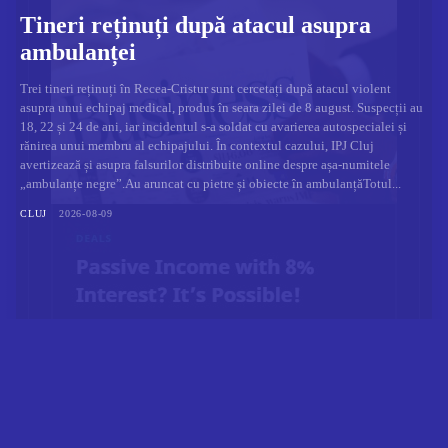
Tineri reținuți după atacul asupra
ambulanței
Trei tineri reținuți în Recea-Cristur sunt cercetați după atacul violent
asupra unui echipaj medical, produs în seara zilei de 8 august. Suspecții au
18, 22 și 24 de ani, iar incidentul s-a soldat cu avarierea autospecialei și
rănirea unui membru al echipajului. În contextul cazului, IPJ Cluj
avertizează și asupra falsurilor distribuite online despre așa-numitele
„ambulanțe negre”.Au aruncat cu pietre și obiecte în ambulanțăTotul...
CLUJ
2026-08-09