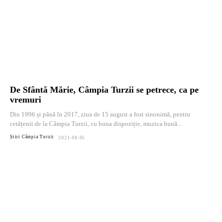
De Sfântă Mărie, Câmpia Turzii se petrece, ca pe
vremuri
Din 1996 și până în 2017, ziua de 15 august a fost sinonimă, pentru
cetățenii de la Câmpia Turzii, cu buna dispoziție, muzica bună...
Știri Câmpia Turzii
2021-08-05