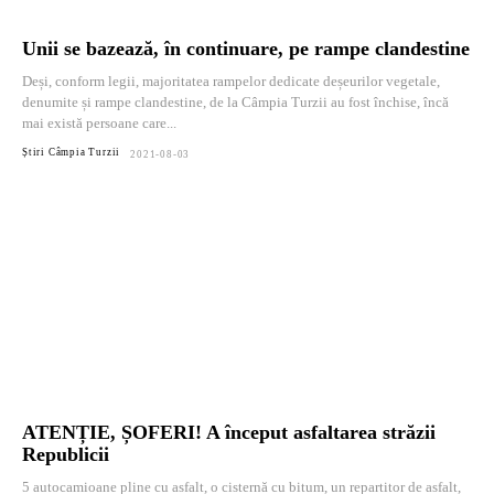
Unii se bazează, în continuare, pe rampe clandestine
Deși, conform legii, majoritatea rampelor dedicate deșeurilor vegetale,
denumite și rampe clandestine, de la Câmpia Turzii au fost închise, încă
mai există persoane care...
Știri Câmpia Turzii
2021-08-03
ATENȚIE, ȘOFERI! A început asfaltarea străzii
Republicii
5 autocamioane pline cu asfalt, o cisternă cu bitum, un repartitor de asfalt,