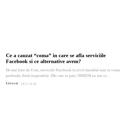
Ce a cauzat “coma” in care se afla serviciile
Facebook si ce alternative avem?
De mai bine de 4 ore, serviciile Facebook la nivel mondial sunt in coma
profunda, fiind inoperabile. DIn cate se pare, NIMENI nu stie ce...
Editorial
2021-10-05