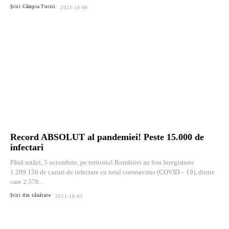
Știri Câmpia Turzii
2021-10-09
Record ABSOLUT al pandemiei! Peste 15.000 de
infectari
Până astăzi, 5 octombrie, pe teritoriul României au fost înregistrate
1.289.156 de cazuri de infectare cu noul coronavirus (COVID – 19), dintre
care 2.578...
Știri din sănătate
2021-10-05