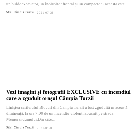
un buldoexcavator, un încărcător frontal și un compactor - aceasta este...
Știri Câmpia Turzii
2021-07-28
Vezi imagini și fotografii EXCLUSIVE cu incendiul
care a zguduit orașul Câmpia Turzii
Liniștea cartierului Blocuri din Câmpia Turzii a fost zguduită în această
dimineață, la ora 7:00 de un incendiu violent izbucnit pe strada
Memorandumului.Din câte...
Știri Câmpia Turzii
2021-01-03