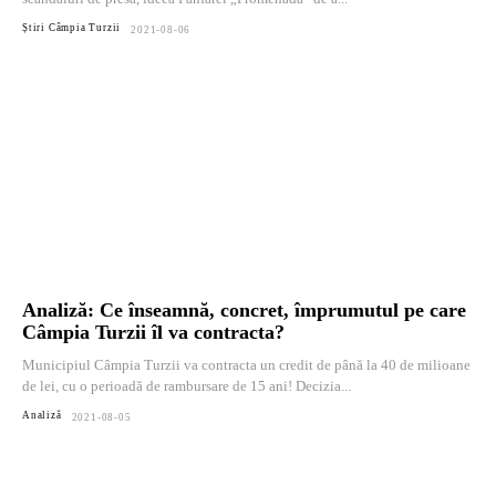
Știri Câmpia Turzii
2021-08-06
Analiză: Ce înseamnă, concret, împrumutul pe care
Câmpia Turzii îl va contracta?
Municipiul Câmpia Turzii va contracta un credit de până la 40 de milioane
de lei, cu o perioadă de rambursare de 15 ani! Decizia...
Analiză
2021-08-05