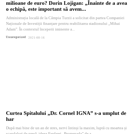
milioane de euro? Dorin Lojigan: „Înainte de a avea
o echipă, este important să avem...
Administrația locală de la Câmpia Turzii a solicitat din partea Companiei
Naționale de Investiții finanțare pentru reabilitarea stadionului „Mihai
Adam”. În contextul începerii iminente a...
Uncategorized
2021-08-16
Curtea Spitalului „Dr. Cornel IGNA” s-a umplut de
har
După mai bine de un an de stres, nervi întinși la maxim, luptă cu moartea și
scandaluri de presă, ideea Fanfarei „Promenada” de a...