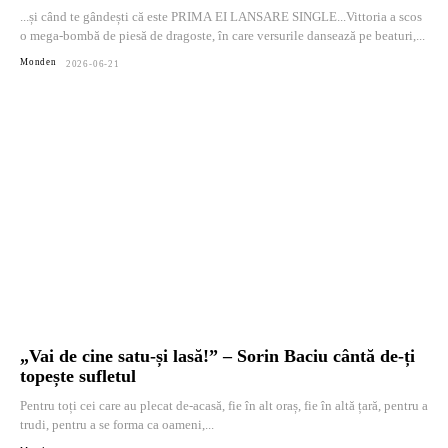
...și când te gândești că este PRIMA EI LANSARE SINGLE...Vittoria a scos
o mega-bombă de piesă de dragoste, în care versurile dansează pe beaturi,...
Monden
2026-06-21
„Vai de cine satu-și lasă!” – Sorin Baciu cântă de-ți
topește sufletul
Pentru toți cei care au plecat de-acasă, fie în alt oraș, fie în altă țară, pentru a
trudi, pentru a se forma ca oameni,...