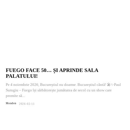
FUEGO FACE 50… ȘI APRINDE SALA
PALATULUI!
Pe 4 noiembrie 2026, Bucureștiul nu doarme. Bucureștiul cântă! 🎤✨Paul
Surugiu – Fuego își sărbătorește jumătatea de secol cu un show care
promite să...
Monden
2026-02-11