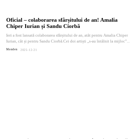
Oficial – colaborarea sfârșitului de an! Amalia
Chiper Iurian și Sandu Ciorbă
Ieri a fost lansată colaborarea sfârșitului de an, atât pentru Amalia Chiper
Iurian, cât și pentru Sandu Ciorbă.Cei doi artiști „s-au întâlnit la mijloc”...
Monden
2025-12-21