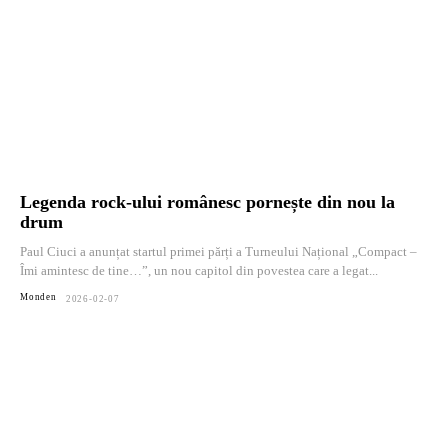
Legenda rock-ului românesc pornește din nou la
drum
Paul Ciuci a anunțat startul primei părți a Turneului Național „Compact –
Îmi amintesc de tine…”, un nou capitol din povestea care a legat...
Monden
2026-02-07