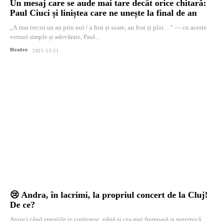
Un mesaj care se aude mai tare decât orice chitară:
Paul Ciuci și liniștea care ne unește la final de an
„A mai trecut un an prin noi / a fost și soare, au fost și ploi…” — cu aceste
versuri simple și adevărate, Paul...
Monden
2025-12-21
😢 Andra, în lacrimi, la propriul concert de la Cluj!
De ce?
Atunci când emoțiile te copleșesc, până și cea mai frumoasă și puternică