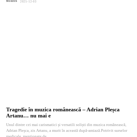
Monden
2025-12-03
Tragedie în muzica românească – Adrian Pleșca
Artanu… nu mai e
Unul dintre cei mai carismatici și versatili soliști din muzica românească,
Adrian Pleșca, zis Artanu, a murit în această după-amiază.Potrivit surselor
medicale, menționate de...