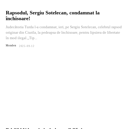
Rapsodul, Sergiu Sotelecan, condamnat la
închisoare!
Judecătoria Turda l-a condamnat, ieri, pe Sergiu Sotelecan, celebrul rapsod
originar din Ciurila, la pedeapsa de închisoare, pentru lipsirea de libertate
în mod ilegal.„Tip...
Monden
2025-09-12