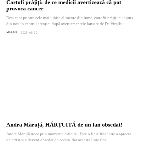
Cartofi prăjiți: de ce medicii avertizează că pot
provoca cancer
Deși sunt printre cele mai iubite alimente din lume, cartofii prăjiți au ajuns
din nou în centrul atenției după avertismentele lansate de Dr. Virgiliu...
Monden
2025-08-30
Andra Măruță, HĂRȚUITĂ de un fan obsedat!
Andra Măruță trece prin momente dificile...Este o linie fină între a aprecia
un artist și a deveni obsedat de acesta, dar această linie fină...