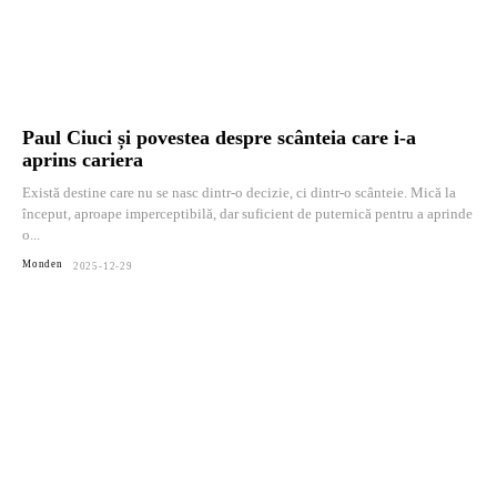
Paul Ciuci și povestea despre scânteia care i-a
aprins cariera
Există destine care nu se nasc dintr-o decizie, ci dintr-o scânteie. Mică la
început, aproape imperceptibilă, dar suficient de puternică pentru a aprinde
o...
Monden
2025-12-29