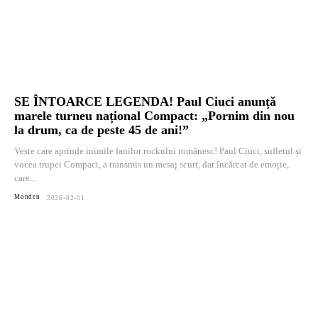
SE ÎNTOARCE LEGENDA! Paul Ciuci anunță
marele turneu național Compact: „Pornim din nou
la drum, ca de peste 45 de ani!”
Veste care aprinde inimile fanilor rockului românesc! Paul Ciuci, sufletul și
vocea trupei Compact, a transmis un mesaj scurt, dar încărcat de emoție,
care...
Monden
2026-02-01