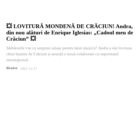
💥 LOVITURĂ MONDENĂ DE CRĂCIUN! Andra,
din nou alături de Enrique Iglesias: „Cadoul meu de
Crăciun” 💥
Sărbătorile vin cu surprize uriașe pentru fanii muzicii! Andra a dat lovitura
chiar înainte de Crăciun și anunță o nouă colaborare cu superstarul
internațional...
Monden
2025-12-27