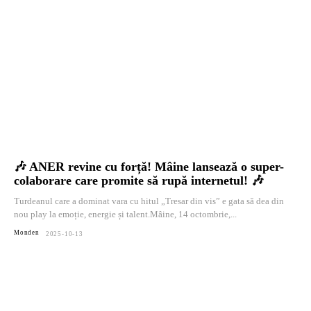
🎶 ANER revine cu forță! Mâine lansează o super-
colaborare care promite să rupă internetul! 🎶
Turdeanul care a dominat vara cu hitul „Tresar din vis” e gata să dea din
nou play la emoție, energie și talent.Mâine, 14 octombrie,...
Monden
2025-10-13