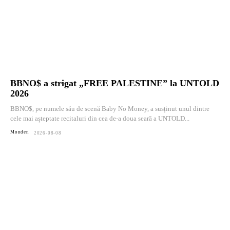
BBNO$ a strigat „FREE PALESTINE” la UNTOLD
2026
BBNO$, pe numele său de scenă Baby No Money, a susținut unul dintre
cele mai așteptate recitaluri din cea de-a doua seară a UNTOLD...
Monden
2026-08-08