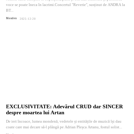
voce se poate îneca în lacrimi.Concertul "Reverie", susținut de ANDRA la
BT...
Monden
2025-12-20
EXCLUSIVITATE: Adevărul CRUD dar SINCER
despre moartea lui Artan
De ieri încoace, lumea mondenă, vedetele și entitățile de muzică își dau
coate care mai decare să-l plângă pe Adrian Pleșca Artanu, fostul solist...