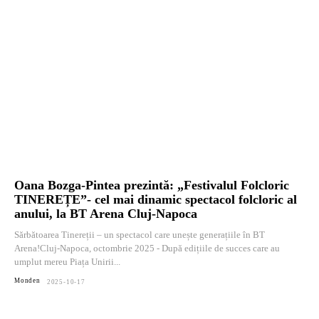
Oana Bozga-Pintea prezintă: „Festivalul Folcloric
TINEREȚE”- cel mai dinamic spectacol folcloric al
anului, la BT Arena Cluj-Napoca
Sărbătoarea Tinereții – un spectacol care unește generațiile în BT
Arena!Cluj-Napoca, octombrie 2025 - După edițiile de succes care au
umplut mereu Piața Unirii...
Monden
2025-10-17