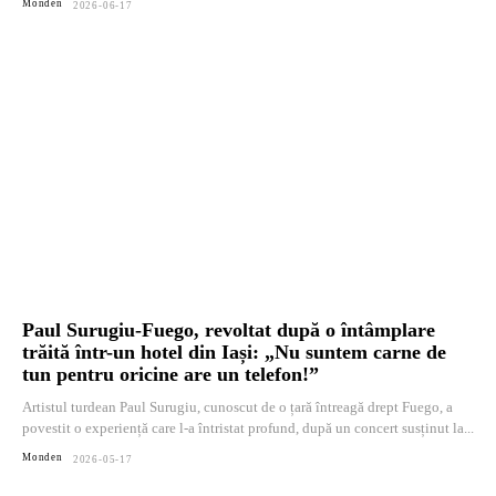
Monden
2026-06-17
Paul Surugiu-Fuego, revoltat după o întâmplare
trăită într-un hotel din Iași: „Nu suntem carne de
tun pentru oricine are un telefon!”
Artistul turdean Paul Surugiu, cunoscut de o țară întreagă drept Fuego, a
povestit o experiență care l-a întristat profund, după un concert susținut la...
Monden
2026-05-17