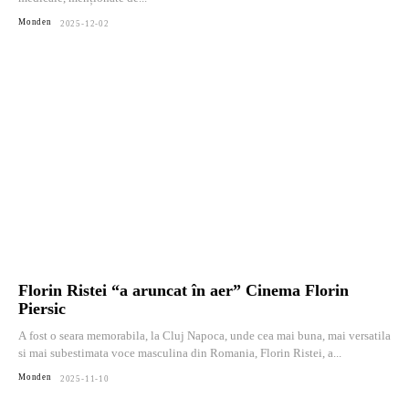
Monden
2025-12-02
Florin Ristei “a aruncat în aer” Cinema Florin
Piersic
A fost o seara memorabila, la Cluj Napoca, unde cea mai buna, mai versatila
si mai subestimata voce masculina din Romania, Florin Ristei, a...
Monden
2025-11-10