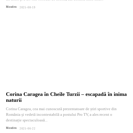
Monden
2025-08-19
Corina Caragea în Cheile Turzii – escapadă în inima
naturii
Corina Caragea, cea mai cunoscută prezentatoare de știri sportive din
România și vedetă incontestabilă a postului Pro TV, a ales recent o
destinație spectaculoasă...
Monden
2025-06-22