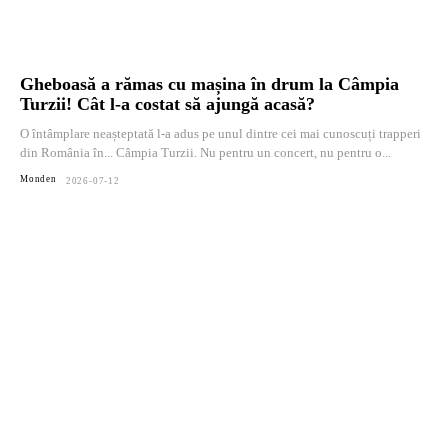
Gheboasă a rămas cu mașina în drum la Câmpia
Turzii! Cât l-a costat să ajungă acasă?
O întâmplare neașteptată l-a adus pe unul dintre cei mai cunoscuți trapperi
din România în... Câmpia Turzii. Nu pentru un concert, nu pentru o...
Monden
2026-07-12