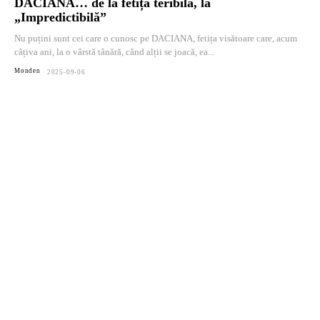
DACIANA… de la fetița teribilă, la
„Impredictibilă”
Nu puțini sunt cei care o cunosc pe DACIANA, fetița visătoare care, acum
câțiva ani, la o vârstă tânără, când alții se joacă, ea...
Monden
2025-09-06