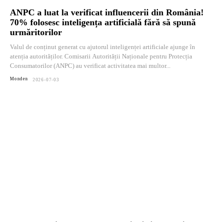
ANPC a luat la verificat influencerii din România!
70% folosesc inteligența artificială fără să spună
urmăritorilor
Valul de conținut generat cu ajutorul inteligenței artificiale ajunge în
atenția autorităților. Comisarii Autorității Naționale pentru Protecția
Consumatorilor (ANPC) au verificat activitatea mai multor...
Monden
2026-07-03