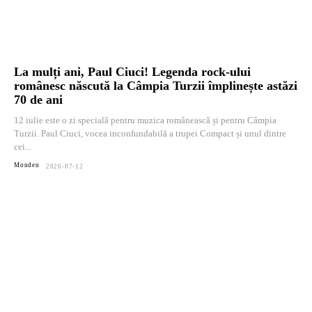
La mulți ani, Paul Ciuci! Legenda rock-ului
românesc născută la Câmpia Turzii împlinește astăzi
70 de ani
12 iulie este o zi specială pentru muzica românească și pentru Câmpia
Turzii. Paul Ciuci, vocea inconfundabilă a trupei Compact și unul dintre
cei...
Monden
2026-07-12