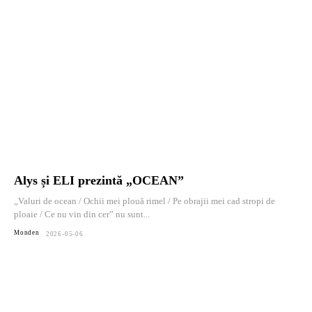
Alys și ELI prezintă „OCEAN”
„Valuri de ocean / Ochii mei plouă rimel / Pe obrajii mei cad stropi de
ploaie / Ce nu vin din cer” nu sunt...
Monden
2026-05-06