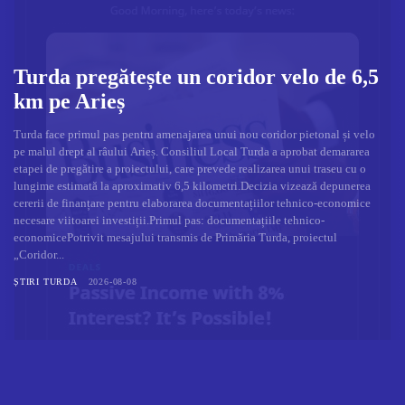
Turda pregătește un coridor velo de 6,5
km pe Arieș
Turda face primul pas pentru amenajarea unui nou coridor pietonal și velo
pe malul drept al râului Arieș. Consiliul Local Turda a aprobat demararea
etapei de pregătire a proiectului, care prevede realizarea unui traseu cu o
lungime estimată la aproximativ 6,5 kilometri.Decizia vizează depunerea
cererii de finanțare pentru elaborarea documentațiilor tehnico-economice
necesare viitoarei investiții.Primul pas: documentațiile tehnico-
economicePotrivit mesajului transmis de Primăria Turda, proiectul
„Coridor...
ȘTIRI TURDA
2026-08-08