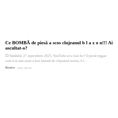
Ce BOMBĂ de piesă a scos clujeanul b l a z o n!!! Ai
ascultat-o?
💥 Sâmbătă, 27 septembrie 2025, YouTube-ul a luat foc! O piesă reggae
cum n-ai mai auzit a fost lansată de clujeanul nostru, b l...
Monden
2025-09-30