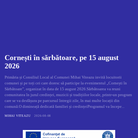
Cornești în sărbătoare, pe 15 august
2026
Primăria și Consiliul Local al Comunei Mihai Viteazu invită locuitorii
comunei și pe toți cei care doresc să participe la evenimentul „Cornești în
Sărbătoare”, organizat în data de 15 august 2026.Sărbătoarea va reuni
comunitatea în jurul credinței, muzicii și tradițiilor locale, printr-un program
care se va desfășura pe parcursul întregii zile, în mai multe locații din
comună.O dimineață dedicată familiei și credințeiProgramul va începe...
MIHAI VITEAZU
2026-08-08