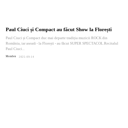
Paul Ciuci și Compact au făcut Show la Florești
Paul Ciuci și Compact duc mai departe tradiția muzicii ROCK din
România, iar aseară - la Florești - au făcut SUPER SPECTACOL.Recitalul
Paul Ciuci...
Monden
2025-09-14