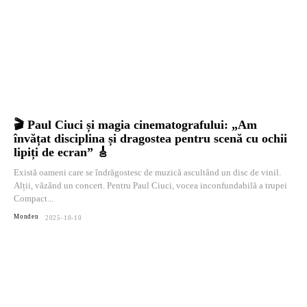
🎬 Paul Ciuci și magia cinematografului: „Am
învățat disciplina și dragostea pentru scenă cu ochii
lipiți de ecran” 🎸
Există oameni care se îndrăgostesc de muzică ascultând un disc de vinil.
Alții, văzând un concert. Pentru Paul Ciuci, vocea inconfundabilă a trupei
Compact...
Monden
2025-10-10