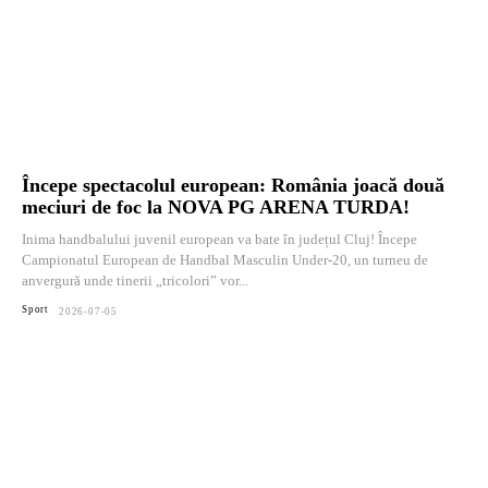
Începe spectacolul european: România joacă două
meciuri de foc la NOVA PG ARENA TURDA!
Inima handbalului juvenil european va bate în județul Cluj! Începe
Campionatul European de Handbal Masculin Under-20, un turneu de
anvergură unde tinerii „tricolori” vor...
Sport
2026-07-05