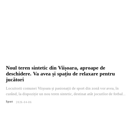
Noul teren sintetic din Viișoara, aproape de
deschidere. Va avea și spațiu de relaxare pentru
jucători
Locuitorii comunei Viișoara și pasionații de sport din zonă vor avea, în
curând, la dispoziție un nou teren sintetic, destinat atât jocurilor de fotbal...
Sport
2026-04-06