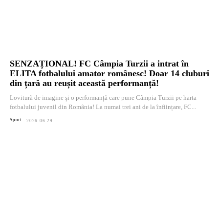
SENZAȚIONAL! FC Câmpia Turzii a intrat în
ELITA fotbalului amator românesc! Doar 14 cluburi
din țară au reușit această performanță!
Lovitură de imagine și o performanță care pune Câmpia Turzii pe harta
fotbalului juvenil din România! La numai trei ani de la înființare, FC...
Sport
2026-06-29