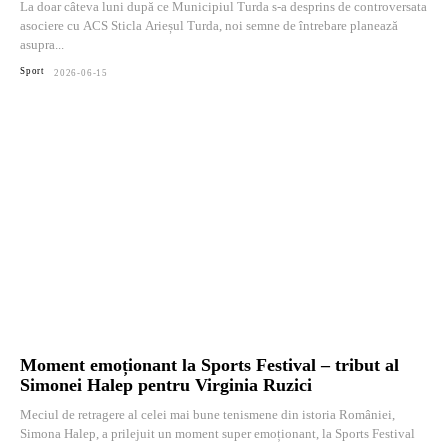
La doar câteva luni după ce Municipiul Turda s-a desprins de controversata
asociere cu ACS Sticla Arieșul Turda, noi semne de întrebare planează
asupra...
Sport
2026-06-15
Moment emoționant la Sports Festival – tribut al
Simonei Halep pentru Virginia Ruzici
Meciul de retragere al celei mai bune tenismene din istoria României,
Simona Halep, a prilejuit un moment super emoționant, la Sports Festival