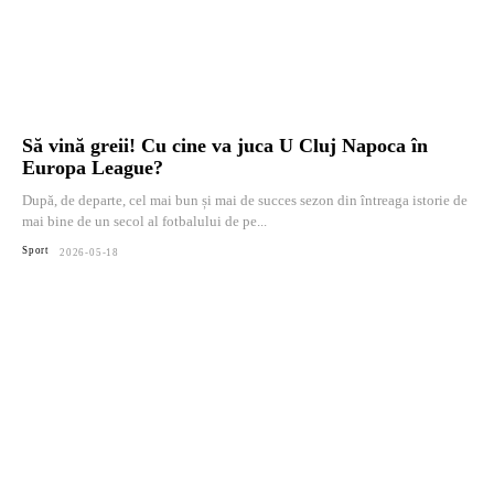
Să vină greii! Cu cine va juca U Cluj Napoca în
Europa League?
După, de departe, cel mai bun și mai de succes sezon din întreaga istorie de
mai bine de un secol al fotbalului de pe...
Sport
2026-05-18