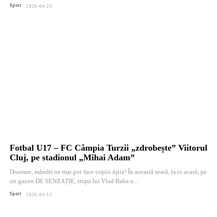
Sport
2026-04-23
Fotbal U17 – FC Câmpia Turzii „zdrobește” Viitorul
Cluj, pe stadionul „Mihai Adam”
Doamne, mândri ne mai pot face copiii ăștia! În această seară, la ei acasă, pe
un gazon DE SENZAȚIE, trupa lui Vlad Baba a...
Sport
2026-04-15