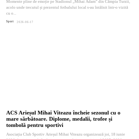
Momente pline de emoție pe Stadionul „Mihai Adam” din Câmpia Turzii,
acolo unde trecutul și prezentul fotbalului local s-au întâlnit într-o vizită
cu o...
Sport
2026-06-17
ACS Arieșul Mihai Viteazu încheie sezonul cu o
mare sărbătoare. Diplome, medalii, trofee și
tombolă pentru sportivi
Asociația Club Sportiv Arieșul Mihai Viteazu organizează joi, 18 iunie