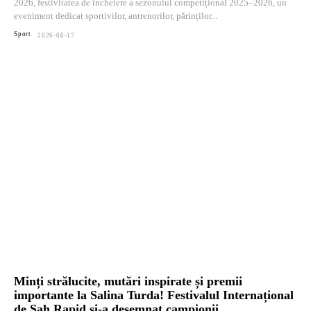
2026, festivitatea de încheiere a sezonului competițional 2025–2026, un
eveniment dedicat sportivilor, antrenorilor, părinților...
Sport
2026-06-17
Minți strălucite, mutări inspirate și premii
importante la Salina Turda! Festivalul Internațional
de Șah Rapid și-a desemnat campionii