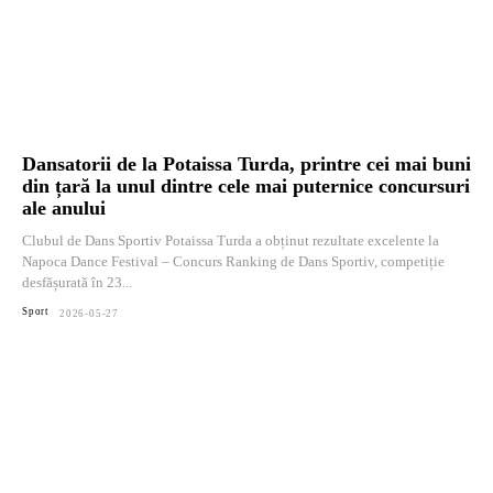
Dansatorii de la Potaissa Turda, printre cei mai buni
din țară la unul dintre cele mai puternice concursuri
ale anului
Clubul de Dans Sportiv Potaissa Turda a obținut rezultate excelente la
Napoca Dance Festival – Concurs Ranking de Dans Sportiv, competiție
desfășurată în 23...
Sport
2026-05-27