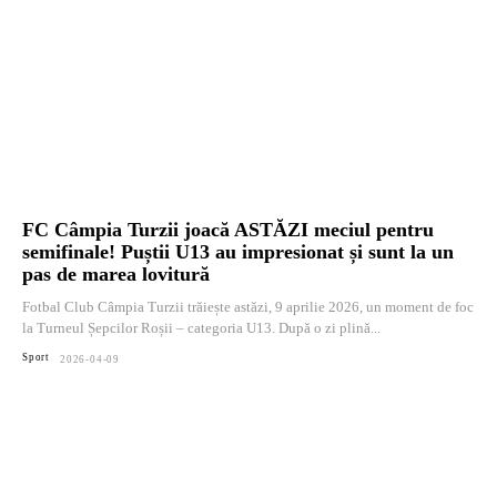
FC Câmpia Turzii joacă ASTĂZI meciul pentru
semifinale! Puștii U13 au impresionat și sunt la un
pas de marea lovitură
Fotbal Club Câmpia Turzii trăiește astăzi, 9 aprilie 2026, un moment de foc
la Turneul Șepcilor Roșii – categoria U13. După o zi plină...
Sport
2026-04-09