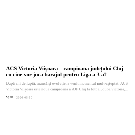
ACS Victoria Viișoara – campioana județului Cluj –
cu cine vor juca barajul pentru Liga a 3-a?
După ani de luptă, muncă și evoluție, a venit momentul mult-așteptat, ACS
Victoria Viișoara este noua campioană a AJF Cluj la fotbal, după victoria,...
Sport
2026-05-30