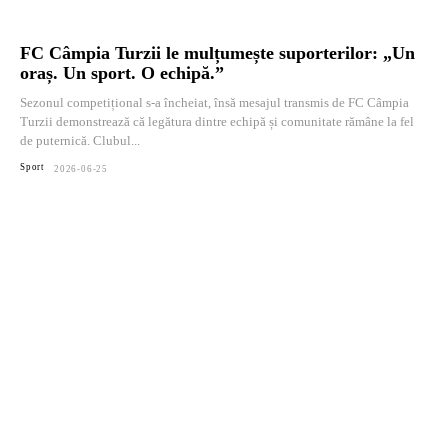
FC Câmpia Turzii le mulțumește suporterilor: „Un
oraș. Un sport. O echipă.”
Sezonul competițional s-a încheiat, însă mesajul transmis de FC Câmpia
Turzii demonstrează că legătura dintre echipă și comunitate rămâne la fel
de puternică. Clubul...
Sport
2026-06-25