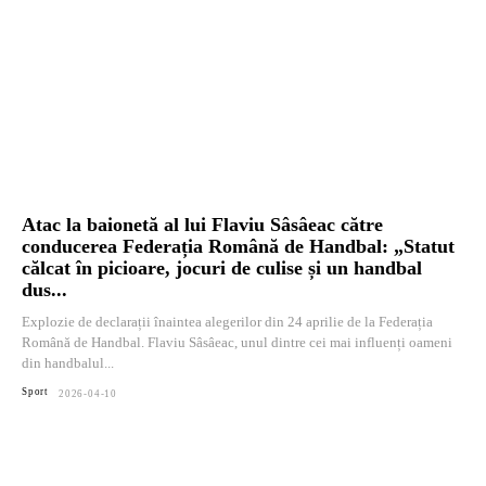
Atac la baionetă al lui Flaviu Sâsâeac către
conducerea Federația Română de Handbal: „Statut
călcat în picioare, jocuri de culise și un handbal
dus...
Explozie de declarații înaintea alegerilor din 24 aprilie de la Federația
Română de Handbal. Flaviu Sâsâeac, unul dintre cei mai influenți oameni
din handbalul...
Sport
2026-04-10