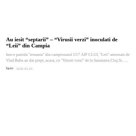
Au iesit “septarii” – “Virusii verzi” inoculati de
“Leii” din Campia
Intr-o partida "restanta" din campionatul U17 AJF CLUJ, "Leii" antrenati de
Vlad Baba au dat piept, acasa, cu "Virusii verzi" de la Sanatatea Cluj.Si......
Sport
2026-05-21