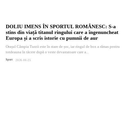
DOLIU IMENS ÎN SPORTUL ROMÂNESC: S-a
stins din viață titanul ringului care a îngenuncheat
Europa și a scris istorie cu pumnii de aur
Orașul Câmpia Turzii este în stare de șoc, iar ringul de box a rămas pentru
totdeauna în tăcere după o veste devastatoare care a...
Sport
2026-06-25