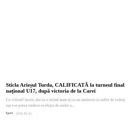
Sticla Arieșul Turda, CALIFICATĂ la turneul final
național U17, după victoria de la Carei
Cu viitorul incert, dar cu o inimă mare și cu un antrenor cu suflet de vultur,
așa s-ar putea traduce evoluția de astăzi a...
Sport
2026-05-31