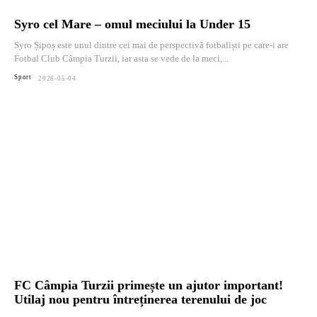
Syro cel Mare – omul meciului la Under 15
Syro Șipoș este unul dintre cei mai de perspectivă fotbaliști pe care-i are
Fotbal Club Câmpia Turzii, iar asta se vede de la meci,...
Sport
2026-05-04
FC Câmpia Turzii primește un ajutor important!
Utilaj nou pentru întreținerea terenului de joc