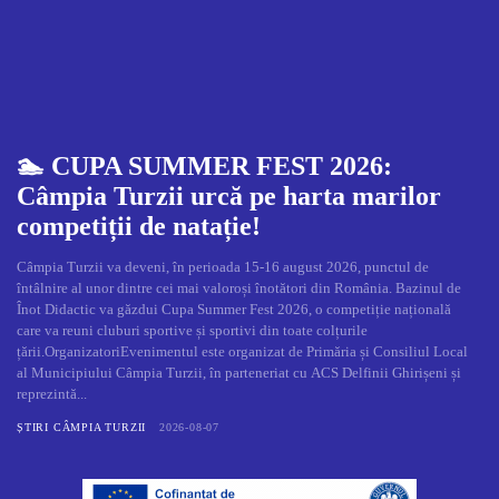
🏊 CUPA SUMMER FEST 2026:
Câmpia Turzii urcă pe harta marilor
competiții de natație!
Câmpia Turzii va deveni, în perioada 15-16 august 2026, punctul de
întâlnire al unor dintre cei mai valoroși înotători din România. Bazinul de
Înot Didactic va găzdui Cupa Summer Fest 2026, o competiție națională
care va reuni cluburi sportive și sportivi din toate colțurile
țării.OrganizatoriEvenimentul este organizat de Primăria și Consiliul Local
al Municipiului Câmpia Turzii, în parteneriat cu ACS Delfinii Ghirișeni și
reprezintă...
ȘTIRI CÂMPIA TURZII
2026-08-07