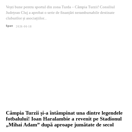
Vești bune pentru sportul din zona Turda – Câmpia Turzii! Consiliul
Județean Cluj a aprobat o serie de finanțări nerambursabile destinate
cluburilor și asociațiilor...
Sport
2026-06-18
Câmpia Turzii și-a întâmpinat una dintre legendele
fotbalului! Ioan Haralambie a revenit pe Stadionul
„Mihai Adam” după aproape jumătate de secol