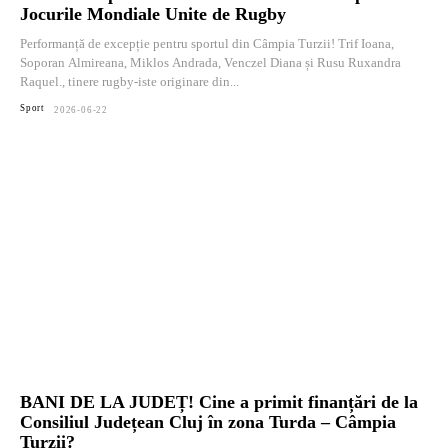
Jocurile Mondiale Unite de Rugby
Performanță de excepție pentru sportul din Câmpia Turzii! Trif Ioana,
Soporan Almireana, Miklos Andrada, Venczel Diana și Rusu Ruxandra
Raquel., tinere rugby-iste originare din...
Sport
2026-06-22
BANI DE LA JUDEȚ! Cine a primit finanțări de la
Consiliul Județean Cluj în zona Turda – Câmpia
Turzii?