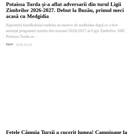
Potaissa Turda și-a aflat adversarii din turul Ligii
Zimbrilor 2026-2027. Debut la Buzău, primul meci
acasă cu Medgidia
Suporterii handbalului turdean au motive de nerăbdare după ce a fost
anunțat programul turului din sezonul 2026-2027 al Ligii Zimbrilor. AHC
Potaissa Turda se...
Sport
2026-06-23
Fetele Câmpia Turzii a cucerit lumea! Campioane la