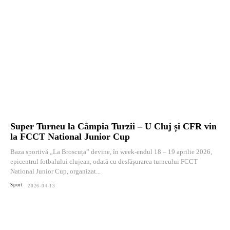
Super Turneu la Câmpia Turzii – U Cluj și CFR vin
la FCCT National Junior Cup
Baza sportivă „La Broscuța” devine, în week-endul 18 – 19 aprilie 2026,
epicentrul fotbalului clujean, odată cu desfășurarea turneului FCCT
National Junior Cup, organizat...
Sport
2026-04-13