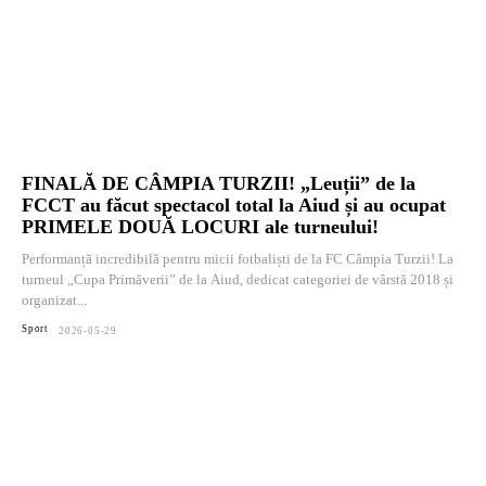
FINALĂ DE CÂMPIA TURZII! „Leuții” de la
FCCT au făcut spectacol total la Aiud și au ocupat
PRIMELE DOUĂ LOCURI ale turneului!
Performanță incredibilă pentru micii fotbaliști de la FC Câmpia Turzii! La
turneul „Cupa Primăverii” de la Aiud, dedicat categoriei de vârstă 2018 și
organizat...
Sport
2026-05-29