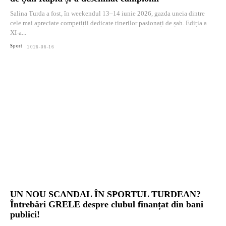
Salina Turda a fost, în weekendul 13–14 iunie 2026, gazda uneia dintre
cele mai apreciate competiții dedicate tinerilor pasionați de șah. Ediția a
XI-a...
Sport
2026-06-16
UN NOU SCANDAL ÎN SPORTUL TURDEAN?
Întrebări GRELE despre clubul finanțat din bani
publici!