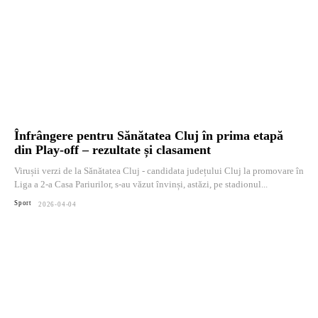
Înfrângere pentru Sănătatea Cluj în prima etapă
din Play-off – rezultate și clasament
Virușii verzi de la Sănătatea Cluj - candidata județului Cluj la promovare în
Liga a 2-a Casa Pariurilor, s-au văzut învinși, astăzi, pe stadionul...
Sport
2026-04-04