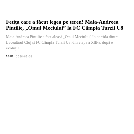
Fetița care a făcut legea pe teren! Maia-Andreea
Pintilie, „Omul Meciului” la FC Câmpia Turzii U8
Maia-Andreea Pintilie a fost aleasă „Omul Meciului” în partida dintre
Luceafărul Cluj și FC Câmpia Turzii U8, din etapa a XIII-a, după o
evoluție...
Sport
2026-05-08