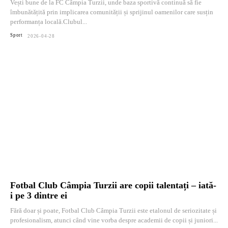
Vești bune de la FC Câmpia Turzii, unde baza sportivă continuă să fie
îmbunătățită prin implicarea comunității și sprijinul oamenilor care susțin
performanța locală.Clubul...
Sport
2026-04-28
Fotbal Club Câmpia Turzii are copii talentați – iată-
i pe 3 dintre ei
Fără doar și poate, Fotbal Club Câmpia Turzii este etalonul de seriozitate și
profesionalism, atunci când vine vorba despre academii de copii și juniori...