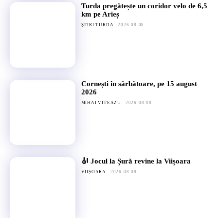
Turda pregătește un coridor velo de 6,5
km pe Arieș
ȘTIRI TURDA
2026-08-08
Cornești în sărbătoare, pe 15 august
2026
MIHAI VITEAZU
2026-08-08
🎻 Jocul la Șură revine la Viișoara
VIIȘOARA
2026-08-08