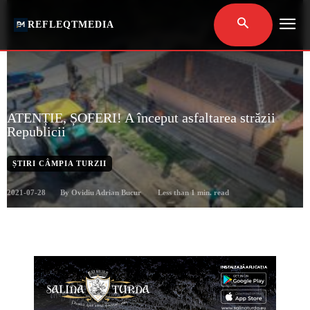
REFLEQTMEDIA
ATENȚIE, ȘOFERI! A început asfaltarea străzii
Republicii
ȘTIRI CÂMPIA TURZII
2021-07-28
Less than 1
min. read
By
Ovidiu Adrian Bucur