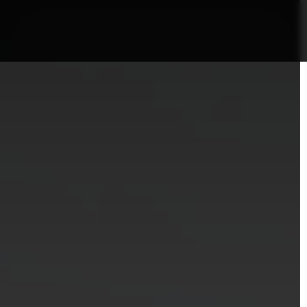
nformații Câmpia Turzii
ȘTIRI!
Politica GDPR/Cook