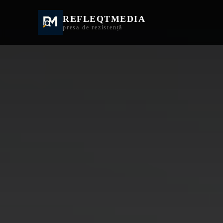
REFLEQTMEDIA
Informații Turda | I
presa de rezistență