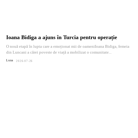
Ioana Bidiga a ajuns în Turcia pentru operație
O nouă etapă în lupta care a emoționat mii de oameniIoana Bidiga, femeia
din Luncani a cărei poveste de viață a mobilizat o comunitate...
Luna
2026-07-26