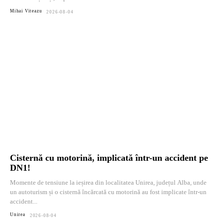
Mihai Viteazu
2026-08-04
Cisternă cu motorină, implicată într-un accident pe
DN1!
Momente de tensiune la ieșirea din localitatea Unirea, județul Alba, unde
un autoturism și o cisternă încărcată cu motorină au fost implicate într-un
accident...
Unirea
2026-08-04