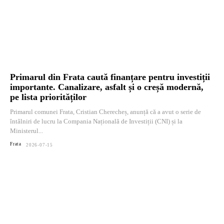
Primarul din Frata caută finanțare pentru investiții
importante. Canalizare, asfalt și o creșă modernă,
pe lista priorităților
Primarul comunei Frata, Cristian Cherecheș, anunță că a avut o serie de
întâlniri de lucru la Compania Națională de Investiții (CNI) și la
Ministerul...
Frata
2026-07-15