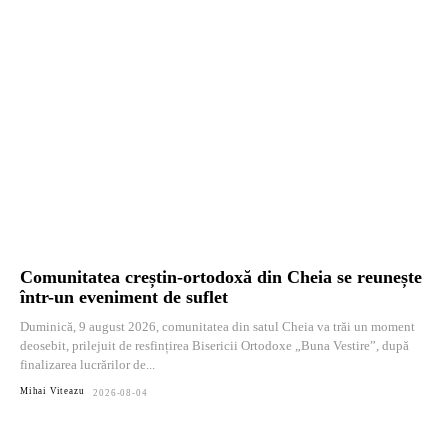
Comunitatea creștin-ortodoxă din Cheia se reunește
într-un eveniment de suflet
Duminică, 9 august 2026, comunitatea din satul Cheia va trăi un moment
deosebit, prilejuit de resfințirea Bisericii Ortodoxe „Buna Vestire”, după
finalizarea lucrărilor de...
Mihai Viteazu
2026-08-04