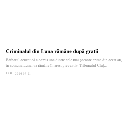
Criminalul din Luna rămâne după gratii
Bărbatul acuzat că a comis una dintre cele mai șocante crime din acest an,
în comuna Luna, va rămâne în arest preventiv. Tribunalul Cluj...
Luna
2026-07-21