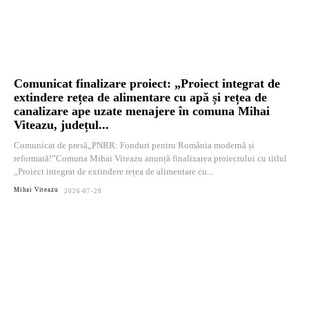
Comunicat finalizare proiect: „Proiect integrat de
extindere rețea de alimentare cu apă și rețea de
canalizare ape uzate menajere în comuna Mihai
Viteazu, județul...
Comunicat de presă„PNRR: Fonduri pentru România modernă și
reformată!”Comuna Mihai Viteazu anunță finalizarea proiectului cu titlul
„Proiect integrat de extindere rețea de alimentare cu...
Mihai Viteazu
2026-07-28