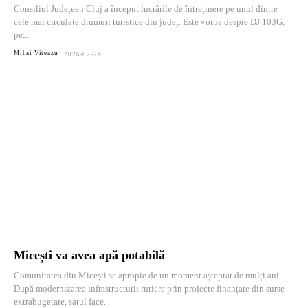
Consiliul Județean Cluj a început lucrările de întreținere pe unul dintre
cele mai circulate drumuri turistice din județ. Este vorba despre DJ 103G,
pe...
Mihai Viteazu
2026-07-24
Micești va avea apă potabilă
Comunitatea din Micești se apropie de un moment așteptat de mulți ani.
După modernizarea infrastructurii rutiere prin proiecte finanțate din surse
extrabugetare, satul face...