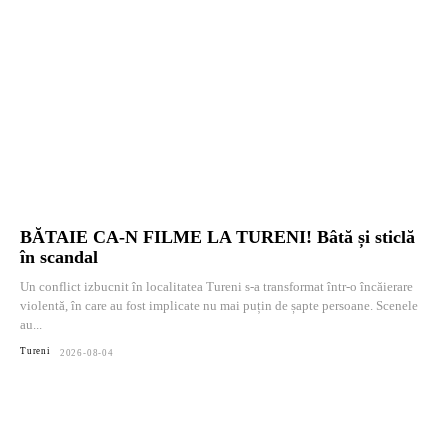
BĂTAIE CA-N FILME LA TURENI! Bâtă și sticlă
în scandal
Un conflict izbucnit în localitatea Tureni s-a transformat într-o încăierare
violentă, în care au fost implicate nu mai puțin de șapte persoane. Scenele
au...
Tureni
2026-08-04