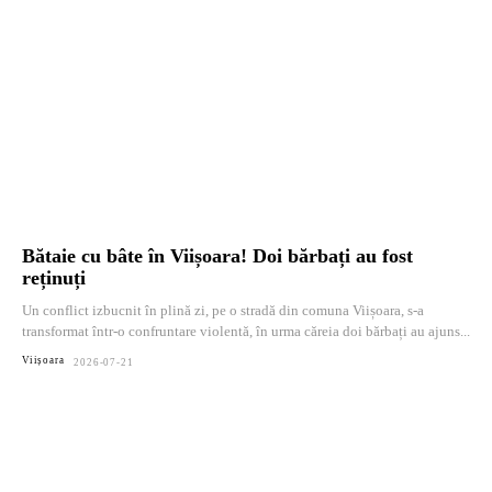
Bătaie cu bâte în Viișoara! Doi bărbați au fost
reținuți
Un conflict izbucnit în plină zi, pe o stradă din comuna Viișoara, s-a
transformat într-o confruntare violentă, în urma căreia doi bărbați au ajuns...
Viișoara
2026-07-21