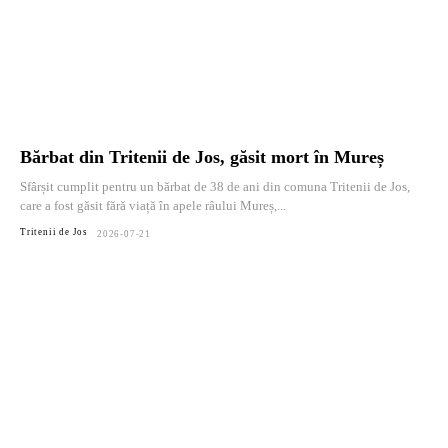
Bărbat din Tritenii de Jos, găsit mort în Mureș
Sfârșit cumplit pentru un bărbat de 38 de ani din comuna Tritenii de Jos,
care a fost găsit fără viață în apele râului Mureș,...
Tritenii de Jos
2026-07-21