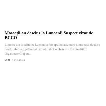
Mascații au descins la Luncani! Suspect vizat de
BCCO
Liniștea din localitatea Luncani a fost spulberată, marți dimineață, după ce
două dube cu luptători ai Biroului de Combatere a Criminalității
Organizate Cluj au...
Luna
2026-08-04