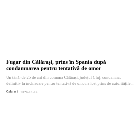
Fugar din Călărași, prins în Spania după
condamnarea pentru tentativă de omor
Un tânăr de 25 de ani din comuna Călărași, județul Cluj, condamnat
definitiv la închisoare pentru tentativă de omor, a fost prins de autoritățile...
Calarasi
2026-08-04