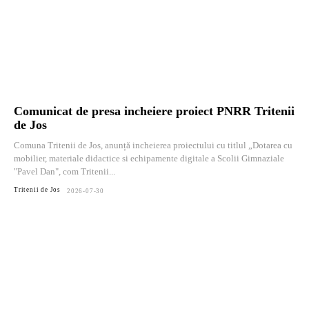
Comunicat de presa incheiere proiect PNRR Tritenii
de Jos
Comuna Tritenii de Jos, anunță incheierea proiectului cu titlul „Dotarea cu
mobilier, materiale didactice si echipamente digitale a Scolii Gimnaziale
"Pavel Dan", com Tritenii...
Tritenii de Jos
2026-07-30