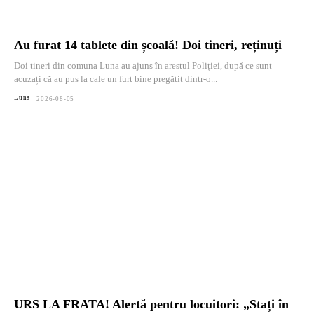
Au furat 14 tablete din școală! Doi tineri, reținuți
Doi tineri din comuna Luna au ajuns în arestul Poliției, după ce sunt
acuzați că au pus la cale un furt bine pregătit dintr-o...
Luna
2026-08-05
URS LA FRATA! Alertă pentru locuitori: „Stați în