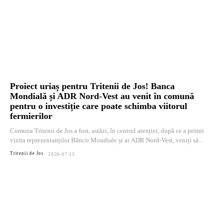
Proiect uriaș pentru Tritenii de Jos! Banca
Mondială și ADR Nord-Vest au venit în comună
pentru o investiție care poate schimba viitorul
fermierilor
Comuna Tritenii de Jos a fost, astăzi, în centrul atenției, după ce a primit
vizita reprezentanților Băncii Mondiale și ai ADR Nord-Vest, veniți să...
Tritenii de Jos
2026-07-15