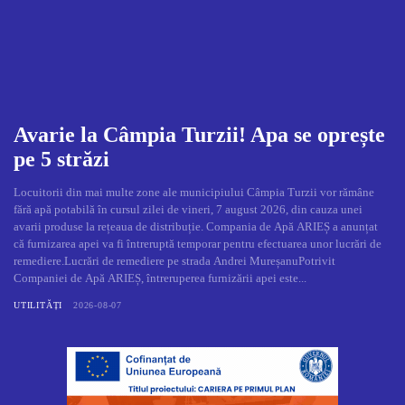
Avarie la Câmpia Turzii! Apa se oprește
pe 5 străzi
Locuitorii din mai multe zone ale municipiului Câmpia Turzii vor rămâne
fără apă potabilă în cursul zilei de vineri, 7 august 2026, din cauza unei
avarii produse la rețeaua de distribuție. Compania de Apă ARIEȘ a anunțat
că furnizarea apei va fi întreruptă temporar pentru efectuarea unor lucrări de
remediere.Lucrări de remediere pe strada Andrei MureșanuPotrivit
Companiei de Apă ARIEȘ, întreruperea furnizării apei este...
UTILITĂȚI
2026-08-07