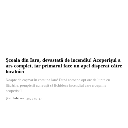
Școala din Iara, devastată de incendiu! Acoperișul a
ars complet, iar primarul face un apel disperat către
localnici
Noapte de coșmar în comuna Iara! După aproape opt ore de luptă cu
flăcările, pompierii au reușit să lichideze incendiul care a cuprins
acoperișul...
Știri Județene
2026-07-17