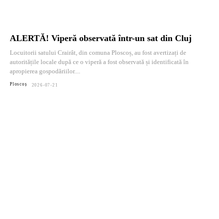
ALERTĂ! Viperă observată într-un sat din Cluj
Locuitorii satului Crairât, din comuna Ploscoș, au fost avertizați de
autoritățile locale după ce o viperă a fost observată și identificată în
apropierea gospodăriilor....
Ploscoș
2026-07-21