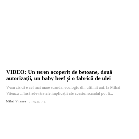
VIDEO: Un teren acoperit de betoane, două
autorizații, un baby beef și o fabrică de ulei
V-am zis că e cel mai mare scandal ecologic din ultimii ani, la Mihai
Viteazu ... însă adevăratele implicații ale acestui scandal pot fi...
Mihai Viteazu
2026-07-16