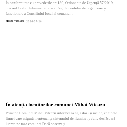
În conformitate cu prevederile art.139, Ordonanța de Urgență 57/2019,
privind Codul Administrativ și a Regulamentului de organizare și
funcționare a Consiliului local al comunei...
Mihai Viteazu
2026-07-20
În atenția locuitorilor comunei Mihai Viteazu
Primăria Comunei Mihai Viteazu informează că, astăzi și mâine, echipele
firmei care asigură mentenanța sistemului de iluminat public desfășoară
lucrări pe raza comunei.Dacă observați...