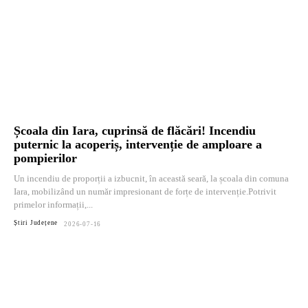
Școala din Iara, cuprinsă de flăcări! Incendiu
puternic la acoperiș, intervenție de amploare a
pompierilor
Un incendiu de proporții a izbucnit, în această seară, la școala din comuna
Iara, mobilizând un număr impresionant de forțe de intervenție.Potrivit
primelor informații,...
Știri Județene
2026-07-16