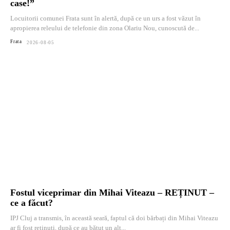
case!”
Locuitorii comunei Frata sunt în alertă, după ce un urs a fost văzut în
apropierea releului de telefonie din zona Olariu Nou, cunoscută de...
Frata
2026-08-05
Fostul viceprimar din Mihai Viteazu – REȚINUT –
ce a făcut?
IPJ Cluj a transmis, în această seară, faptul că doi bărbați din Mihai Viteazu
ar fi fost reținuți, după ce au bătut un alt...