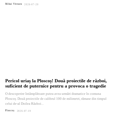
Mihai Viteazu
2026-07-20
Pericol uriaș la Ploscoș! Două proiectile de război,
suficient de puternice pentru a provoca o tragedie
O descoperire întâmplătoare putea avea urmări dramatice în comuna
Ploscoș. Două proiectile de calibrul 100 de milimetri, rămase din timpul
celui de-al Doilea Război...
Ploscoș
2026-07-19