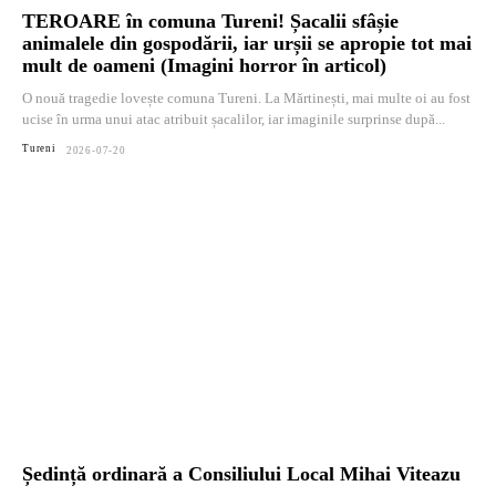
TEROARE în comuna Tureni! Șacalii sfâșie
animalele din gospodării, iar urșii se apropie tot mai
mult de oameni (Imagini horror în articol)
O nouă tragedie lovește comuna Tureni. La Mărtinești, mai multe oi au fost
ucise în urma unui atac atribuit șacalilor, iar imaginile surprinse după...
Tureni
2026-07-20
Ședință ordinară a Consiliului Local Mihai Viteazu