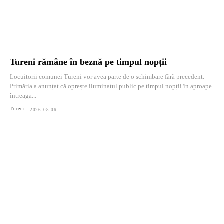
Tureni rămâne în beznă pe timpul nopții
Locuitorii comunei Tureni vor avea parte de o schimbare fără precedent.
Primăria a anunțat că oprește iluminatul public pe timpul nopții în aproape
întreaga...
Tureni
2026-08-06