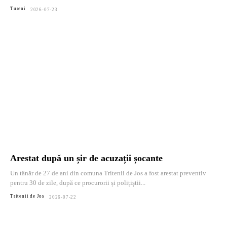
Tureni
2026-07-23
Arestat după un șir de acuzații șocante
Un tânăr de 27 de ani din comuna Tritenii de Jos a fost arestat preventiv
pentru 30 de zile, după ce procurorii și polițiștii...
Tritenii de Jos
2026-07-22