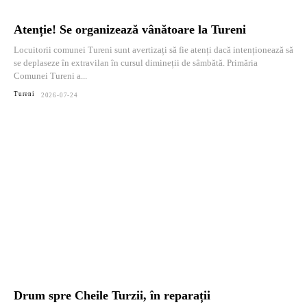
Atenție! Se organizează vânătoare la Tureni
Locuitorii comunei Tureni sunt avertizați să fie atenți dacă intenționează să
se deplaseze în extravilan în cursul dimineții de sâmbătă. Primăria
Comunei Tureni a...
Tureni
2026-07-24
Drum spre Cheile Turzii, în reparații