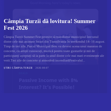
Câmpia Turzii dă lovitura! Summer
Fest 2026
Câmpia Turzii Summer Fest promite să transforme municipiul într-unul
dintre cele mai animate locuri din Transilvania în weekendul 14–16 august.
Timp de trei zile, Parcul Municipal Berc va deveni scena unui maraton de
concerte, cu artiști cunoscuți, muzică pentru toate gusturile și mii de
participanți așteptați să ia parte la unul dintre cele mai mari evenimente ale
verii.Trei zile de concerte și atmosferă incendiarăFestivalul...
ȘTIRI CÂMPIA TURZII
2026-08-07