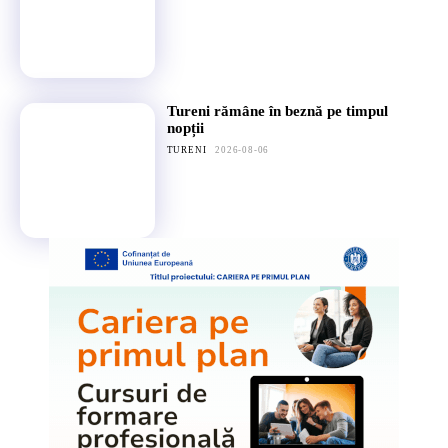
Tureni rămâne în beznă pe timpul
nopții
TURENI
2026-08-06