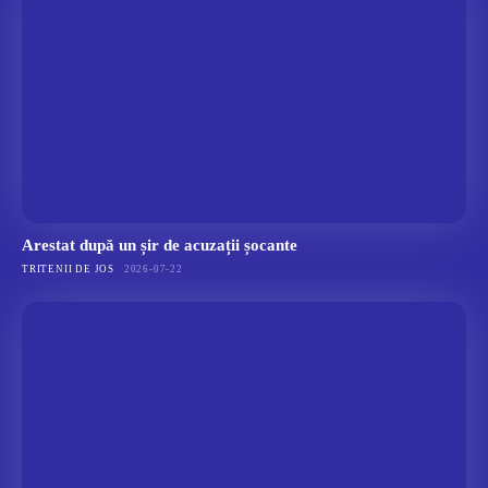
Arestat după un șir de acuzații șocante
TRITENII DE JOS
2026-07-22