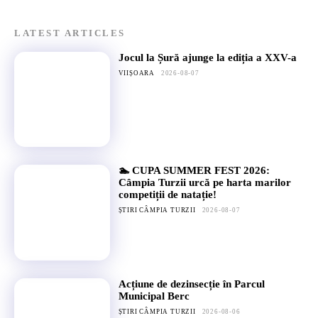
LATEST ARTICLES
Jocul la Șură ajunge la ediția a XXV-a
VIIȘOARA
2026-08-07
🏊 CUPA SUMMER FEST 2026:
Câmpia Turzii urcă pe harta marilor
competiții de natație!
ȘTIRI CÂMPIA TURZII
2026-08-07
Acțiune de dezinsecție în Parcul
Municipal Berc
ȘTIRI CÂMPIA TURZII
2026-08-06