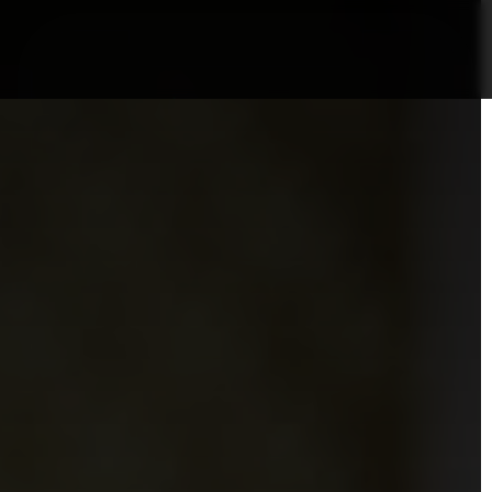
nformații Câmpia Turzii
ȘTIRI!
Politica GDPR/Cook