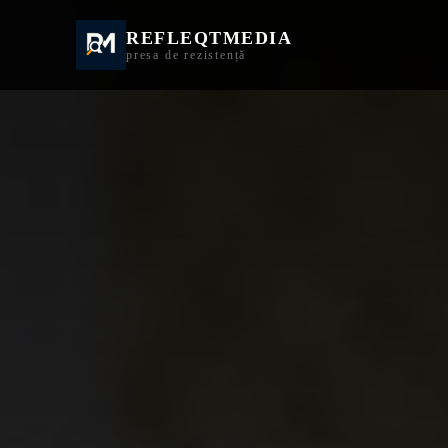
REFLEQTMEDIA
Informații Turda | I
presa de rezistență