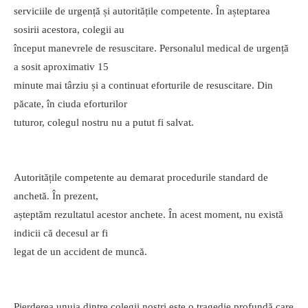
serviciile de urgență și autoritățile competente. În așteptarea
sosirii acestora, colegii au
început manevrele de resuscitare. Personalul medical de urgență
a sosit aproximativ 15
minute mai târziu și a continuat eforturile de resuscitare. Din
păcate, în ciuda eforturilor
tuturor, colegul nostru nu a putut fi salvat.
Autoritățile competente au demarat procedurile standard de
anchetă. În prezent,
așteptăm rezultatul acestor anchete. În acest moment, nu există
indicii că decesul ar fi
legat de un accident de muncă.
Pierderea unuia dintre colegii noștri este o tragedie profundă care