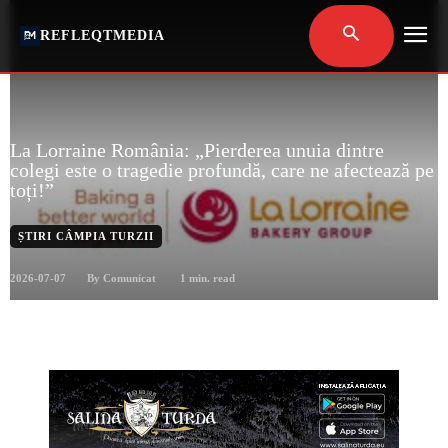
REFLEQTMEDIA
La Lorraine România: „Pierderea unuia dintre
colegi este o tragedie profundă, care ne afectează pe
toți!”
ȘTIRI CÂMPIA TURZII
2026-07-07
1
min. read
By
Comunicat