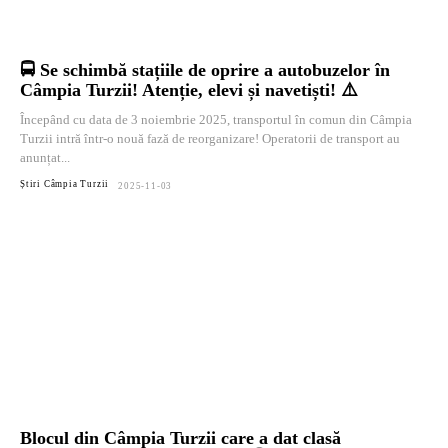
🚍 Se schimbă stațiile de oprire a autobuzelor în
Câmpia Turzii! Atenție, elevi și navetiști! ⚠️
Începând cu data de 3 noiembrie 2025, transportul în comun din Câmpia
Turzii intră într-o nouă fază de reorganizare! Operatorii de transport au
anunțat...
Știri Câmpia Turzii
2025-11-03
Blocul din Câmpia Turzii care a dat clasă