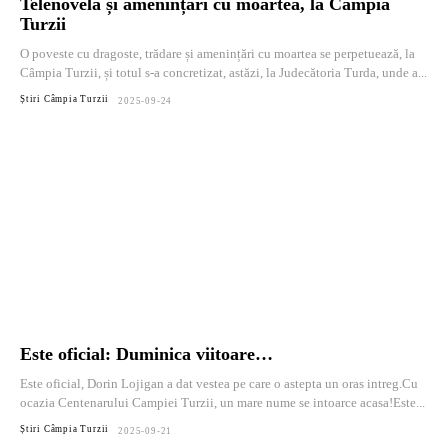
Telenovelă și amenințări cu moartea, la Câmpia
Turzii
O poveste cu dragoste, trădare și amenințări cu moartea se perpetuează, la
Câmpia Turzii, și totul s-a concretizat, astăzi, la Judecătoria Turda, unde a...
Știri Câmpia Turzii
2025-09-24
Este oficial: Duminica viitoare…
Este oficial, Dorin Lojigan a dat vestea pe care o astepta un oras intreg.Cu
ocazia Centenarului Campiei Turzii, un mare nume se intoarce acasa!Este...
Știri Câmpia Turzii
2025-09-21