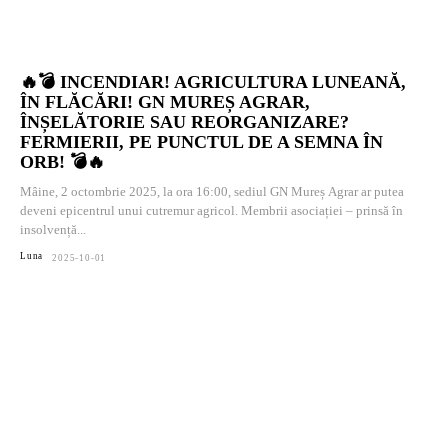
🔥💣 INCENDIAR! AGRICULTURA LUNEANĂ,
ÎN FLĂCĂRI! GN MUREȘ AGRAR,
ÎNȘELĂTORIE SAU REORGANIZARE?
FERMIERII, PE PUNCTUL DE A SEMNA ÎN
ORB! 💣🔥
Mâine, 2 octombrie 2025, la ora 16:00, sediul GN Mureș Agrar ar putea
deveni epicentrul unui cutremur agricol. Membrii asociației – prinsă în
insolvență...
Luna
2025-10-01