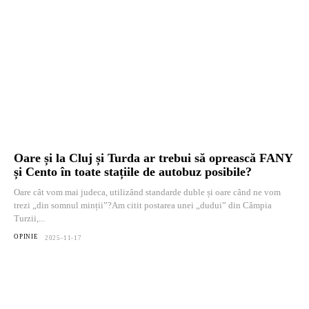
Oare și la Cluj și Turda ar trebui să oprească FANY
și Cento în toate stațiile de autobuz posibile?
Oare cât vom mai judeca, utilizând standarde duble și oare când ne vom
trezi „din somnul minții”?Am citit postarea unei „dudui” din Câmpia
Turzii,...
OPINIE
2025-11-17