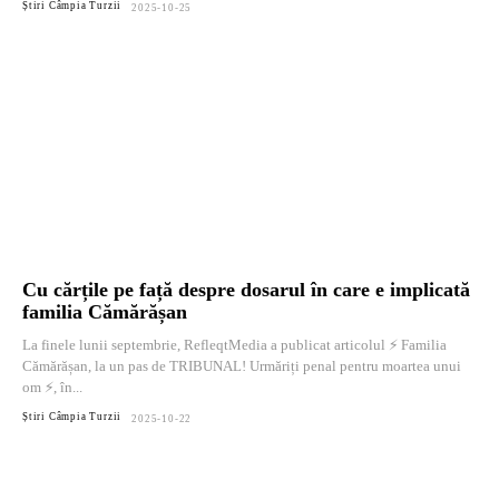
Știri Câmpia Turzii
2025-10-25
Cu cărțile pe față despre dosarul în care e implicată
familia Cămărășan
La finele lunii septembrie, RefleqtMedia a publicat articolul ⚡ Familia
Cămărășan, la un pas de TRIBUNAL! Urmăriți penal pentru moartea unui
om ⚡, în...
Știri Câmpia Turzii
2025-10-22