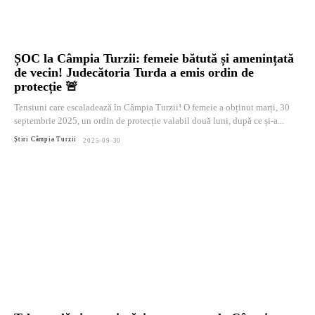
ȘOC la Câmpia Turzii: femeie bătută și amenințată
de vecin! Judecătoria Turda a emis ordin de
protecție 🚨
Tensiuni care escaladează în Câmpia Turzii! O femeie a obținut marți, 30
septembrie 2025, un ordin de protecție valabil două luni, după ce și-a...
Știri Câmpia Turzii
2025-09-30