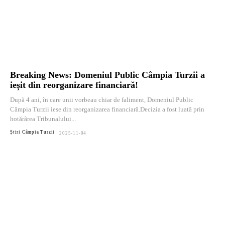
Breaking News: Domeniul Public Câmpia Turzii a
ieșit din reorganizare financiară!
După 4 ani, în care unii vorbeau chiar de faliment, Domeniul Public
Câmpia Turzii iese din reorganizarea financiară.Decizia a fost luată prin
hotărârea Tribunalului...
Știri Câmpia Turzii
2025-11-04