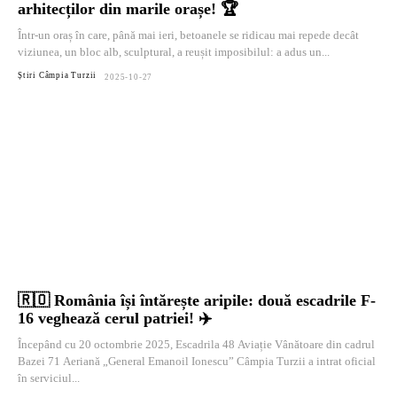
arhitecților din marile orașe! 🏆
Într-un oraș în care, până mai ieri, betoanele se ridicau mai repede decât
viziunea, un bloc alb, sculptural, a reușit imposibilul: a adus un...
Știri Câmpia Turzii
2025-10-27
🇷🇴 România își întărește aripile: două escadrile F-
16 veghează cerul patriei! ✈️
Începând cu 20 octombrie 2025, Escadrila 48 Aviație Vânătoare din cadrul
Bazei 71 Aeriană „General Emanoil Ionescu” Câmpia Turzii a intrat oficial
în serviciul...