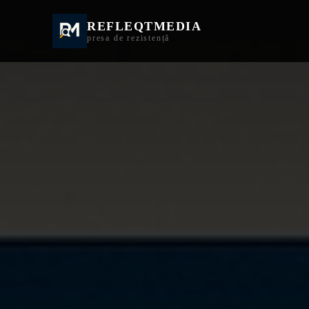
REFLEQTMEDIA
Informații Turda | I
presa de rezistență