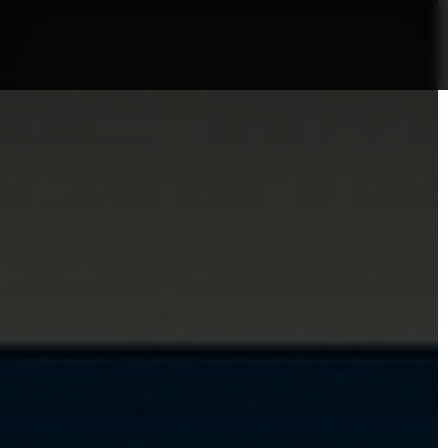
nformații Câmpia Turzii
ȘTIRI!
Politica GDPR/Cook