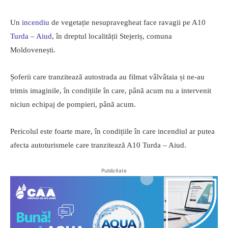
Un
incendiu
de vegetație nesupravegheat face ravagii pe A10
Turda
–
Aiud
, în dreptul localității Stejeriș, comuna
Moldovenești.
Șoferii care tranzitează autostrada au filmat vâlvâtaia și ne-au
trimis imaginile, în condițiile în care, până acum nu a intervenit
niciun echipaj de pompieri, până acum.
Pericolul este foarte mare, în condițiile în care incendiul ar putea
afecta autoturismele care tranzitează A10 Turda – Aiud.
Publicitate