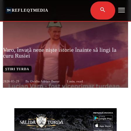
REFLEQTMEDIA
Varo, învață nene niște istorie înainte să lingi la
curu Rusiei
ȘTIRI TURDA
2026-05-29
1
min. read
By
Ovidiu Adrian Bucur