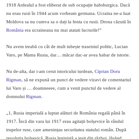
1918 Ardealul a fost eliberat de sub ocupație habsburgica. Dacă
nu erau rusii în 1944 acum vorbeam germana. Ucraina ne-a luat
Moldova sa nu cumva sa o dați la fenta cu rusii. Drona căzută în
România
era ucraineana nu mai atatati lucrurile!”
Nu avem treabă cu cât de mult iubește traseistul politic, Lucian
Varo, pe Mama Rusia, dar… măcar dac-ar avea habar de istorie.
Nu de-alta, dar i-am cerut istoricului turdean,
Ciprian Doru
Rigman
, să ne expună un punct de vedere vizavi de comentariul
lui Varo și … doamneeee, cum a venit punctul de vedere al
domnului
Rigman
.
„1, Rusia imperială a luptat alături de România regală până în
1917. Încă din vara lui 1917 erau agitații bolșevice în rândul
trupelor ruse, care amenințau securitatea statului român. După
revoluția bolșevică, Rusia leninistă a ieșit din război, lăsănd