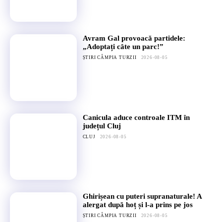
Avram Gal provoacă partidele:
„Adoptați câte un parc!”
ȘTIRI CÂMPIA TURZII
2026-08-05
Canicula aduce controale ITM în
județul Cluj
CLUJ
2026-08-05
Ghirișean cu puteri supranaturale! A
alergat după hoț și l-a prins pe jos
ȘTIRI CÂMPIA TURZII
2026-08-05