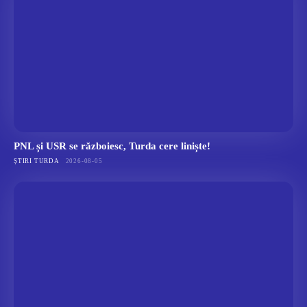
PNL și USR se războiesc, Turda cere liniște!
ȘTIRI TURDA
2026-08-05