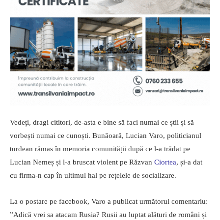
Vedeți, dragi cititori, de-asta e bine să faci numai ce știi și să
vorbești numai ce cunoști. Bunăoară, Lucian Varo, politicianul
turdean rămas în memoria comunității după ce l-a trădat pe
Lucian Nemeș și l-a bruscat violent pe Răzvan
Ciortea
, și-a dat
cu firma-n cap în ultimul hal pe rețelele de socializare.
La o postare pe facebook, Varo a publicat următorul comentariu:
”Adică vrei sa atacam Rusia? Rusii au luptat alături de români și