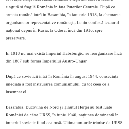
singură și fragilă România în fața Puterilor Centrale. După ce
armata română intră in Basarabia, în ianuarie 1918, la chemarea
organismelor reprezentative românești, Lenin confiscă tezaurul
național depus în Rusia, la Odesa, încă din 1916, spre
prezervare.
În 1918 nu mai există Imperiul Habsburgic, se reorganizase încă
din 1867 sub forma Imperiului Austro-Ungar.
După ce sovieticii intră în România în august 1944, consecința
imediată a fost instaurarea comunismului, cu tot ceea ce a
însemnat el
Basarabia, Bucovina de Nord și Ținutul Herței au fost luate
României de către URSS, în iunie 1940, națiunea dominantă în
imperiul sovietic fiind cea rusă. Ultimatum-urile trimise de URSS