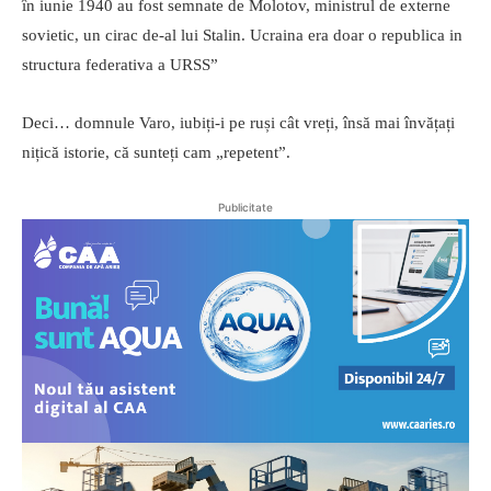
în iunie 1940 au fost semnate de Molotov, ministrul de externe
sovietic, un cirac de-al lui Stalin. Ucraina era doar o republica in
structura federativa a URSS”
Deci… domnule Varo, iubiți-i pe ruși cât vreți, însă mai învățați
nițică istorie, că sunteți cam „repetent”.
Publicitate