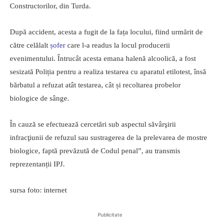
Constructorilor, din Turda.
După accident, acesta a fugit de la fața locului, fiind urmărit de
către celălalt
șofer
care l-a readus la locul producerii
evenimentului. Întrucât acesta emana halenă alcoolică, a fost
sesizată Poliția pentru a realiza testarea cu aparatul etilotest, însă
bărbatul a refuzat atât testarea, cât și recoltarea probelor
biologice de sânge.
În cauză se efectuează cercetări sub aspectul săvârşirii
infracţiunii de refuzul sau sustragerea de la prelevarea de mostre
biologice, faptă prevăzută de Codul penal”, au transmis
reprezentanții IPJ.
sursa foto: internet
Publicitate