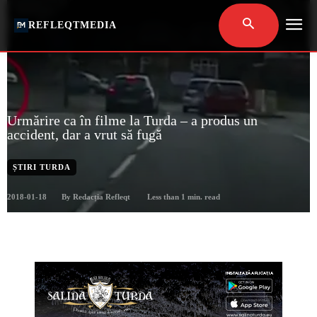
REFLEQTMEDIA
Urmărire ca în filme la Turda – a produs un
accident, dar a vrut să fugă
ȘTIRI TURDA
2018-01-18
Less than 1
min. read
By
Redacția Refleqt