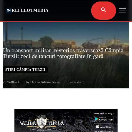
REFLEQTMEDIA
Un transport militar misterios traversează Câmpia
Turzii: zeci de tancuri fotografiate în gară
ȘTIRI CÂMPIA TURZII
2025-06-24
1
min. read
By
Ovidiu Adrian Bucur