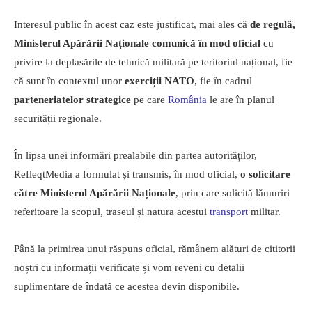
Interesul public în acest caz este justificat, mai ales că
de regulă,
Ministerul Apărării Naționale comunică în mod oficial
cu
privire la deplasările de tehnică militară pe teritoriul național, fie
că sunt în contextul unor
exerciții NATO
, fie în cadrul
parteneriatelor strategice
pe care
România
le are în planul
securității regionale.
În lipsa unei informări prealabile din partea autorităților,
RefleqtMedia a formulat și transmis, în mod oficial,
o solicitare
către Ministerul Apărării Naționale
, prin care solicită lămuriri
referitoare la scopul, traseul și natura acestui
transport
militar.
Până la primirea unui răspuns oficial, rămânem alături de cititorii
noștri cu informații verificate și vom reveni cu detalii
suplimentare de îndată ce acestea devin disponibile.