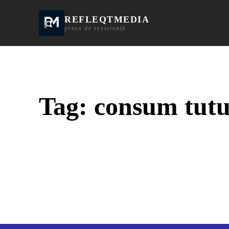
REFLEQTMEDIA
Informații Turda | I
presa de rezistență
Tag:
consum tutu