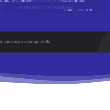
parcului pe timpul zilei...
seama bugetului...
TURENI
2026-08-06