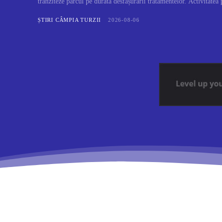
tranziteze parcul pe durata desfășurării tratamentelor. Activitatea 
ȘTIRI CÂMPIA TURZII
2026-08-06