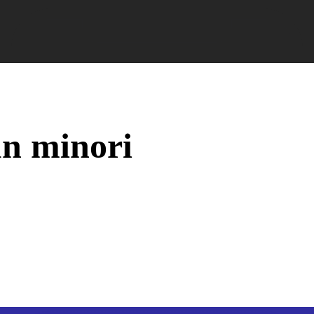
nformații Câmpia Turzii
ȘTIRI!
Politica GDPR/Cook
n minori