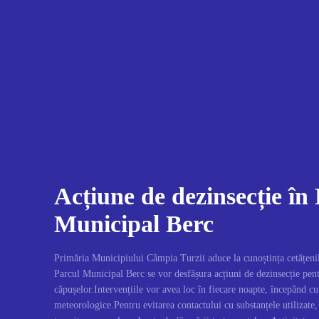
Acțiune de dezinsecție în
Municipal Berc
Primăria Municipiului Câmpia Turzii aduce la cunoștința cetățenil
Parcul Municipal Berc se vor desfășura acțiuni de dezinsecție pent
căpușelor.Intervențiile vor avea loc în fiecare noapte, începând cu
meteorologice.Pentru evitarea contactului cu substanțele utilizat