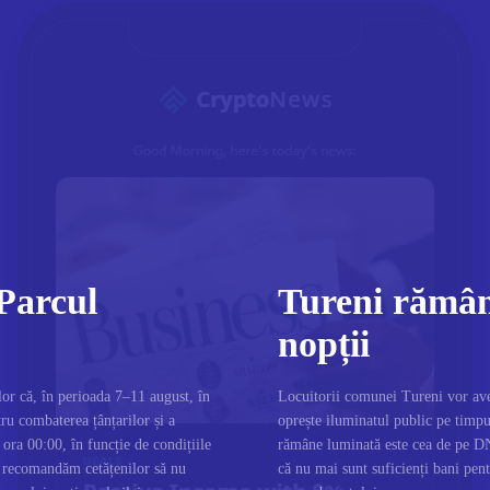
 Parcul
Tureni rămân
nopții
or că, în perioada 7–11 august, în
Locuitorii comunei Tureni vor ave
ru combaterea țânțarilor și a
oprește iluminatul public pe timpu
 ora 00:00, în funcție de condițiile
rămâne luminată este cea de pe DN
e, recomandăm cetățenilor să nu
că nu mai sunt suficienți bani pentr