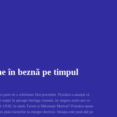
e în beznă pe timpul
a parte de o schimbare fără precedent. Primăria a anunțat că
l nopții în aproape întreaga comună, iar singura zonă care va
 1/E60, în satele Tureni și Mărtinești.Motivul? Primăria spune
u plata facturilor la energie electrică. Situația este pusă atât pe