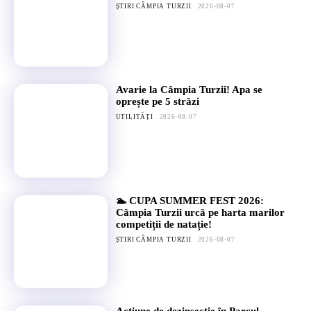
ȘTIRI CÂMPIA TURZII
2026-08-07
Avarie la Câmpia Turzii! Apa se
oprește pe 5 străzi
UTILITĂȚI
2026-08-07
🏊 CUPA SUMMER FEST 2026:
Câmpia Turzii urcă pe harta marilor
competiții de natație!
ȘTIRI CÂMPIA TURZII
2026-08-07