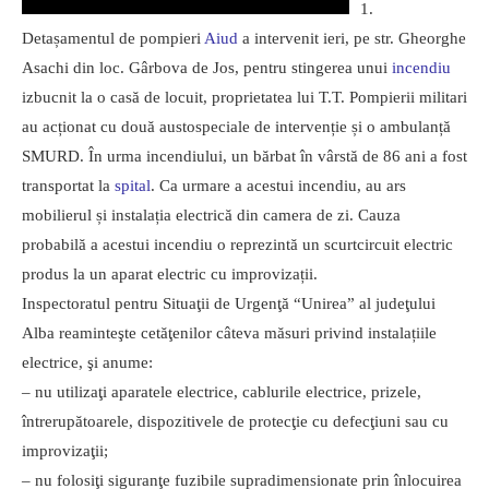
1.
Detașamentul de pompieri
Aiud
a intervenit ieri, pe str. Gheorghe
Asachi din loc. Gârbova de Jos, pentru stingerea unui
incendiu
izbucnit la o casă de locuit, proprietatea lui T.T. Pompierii militari
au acționat cu două austospeciale de intervenție și o ambulanță
SMURD. În urma incendiului, un bărbat în vârstă de 86 ani a fost
transportat la
spital
. Ca urmare a acestui incendiu, au ars
mobilierul și instalația electrică din camera de zi. Cauza
probabilă a acestui incendiu o reprezintă un scurtcircuit electric
produs la un aparat electric cu improvizații.
Inspectoratul pentru Situaţii de Urgenţă “Unirea” al judeţului
Alba reaminteşte cetăţenilor câteva măsuri privind instalațiile
electrice, şi anume:
– nu utilizaţi aparatele electrice, cablurile electrice, prizele,
întrerupătoarele, dispozitivele de protecţie cu defecţiuni sau cu
improvizaţii;
– nu folosiţi siguranţe fuzibile supradimensionate prin înlocuirea