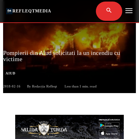
REFLEQTMEDIA
Pompierii din Aiud solicitati la un incendiu cu
victime
AIUD
2018-02-16
Less than 1
min. read
By
Redacția Refleqt