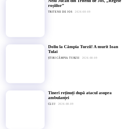
Nelu Jucan din Tritenii de Jos, „Regele
roșiilor”
TRITENII DE JOS
2026-08-09
Doliu la Câmpia Turzii! A murit Ioan
Tulai
ȘTIRI CÂMPIA TURZII
2026-08-09
Tineri reținuți după atacul asupra
ambulanței
CLUJ
2026-08-09