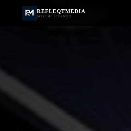
REFLEQTMEDIA
Informații Turda | I
presa de rezistență