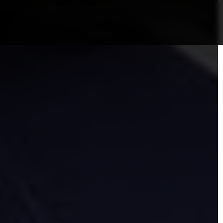
nformații Câmpia Turzii
ȘTIRI!
Politica GDPR/Cook