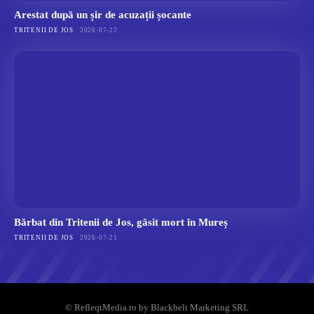
Arestat după un șir de acuzații șocante
TRITENII DE JOS
2026-07-22
Bărbat din Tritenii de Jos, găsit mort în Mureș
TRITENII DE JOS
2026-07-21
© RefleqtMedia.ro by Blackbelt Marketing SRL