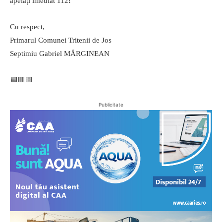
apelați imediat 112!
Cu respect,
Primarul Comunei Tritenii de Jos
Septimiu Gabriel MĂRGINEAN
🟩🟥🟨
Publicitate