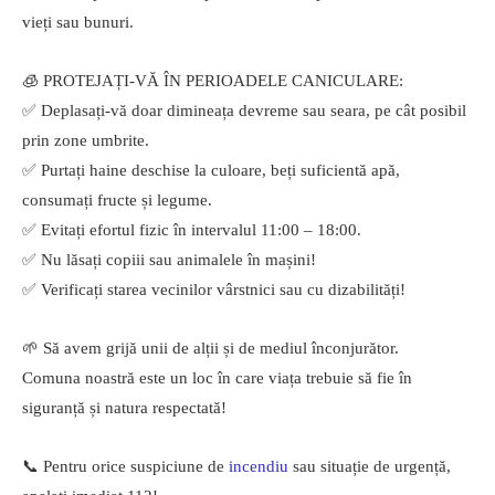
vieți sau bunuri.
🧊 PROTEJAȚI-VĂ ÎN PERIOADELE CANICULARE:
✅ Deplasați-vă doar dimineața devreme sau seara, pe cât posibil
prin zone umbrite.
✅ Purtați haine deschise la culoare, beți suficientă apă,
consumați fructe și legume.
✅ Evitați efortul fizic în intervalul 11:00 – 18:00.
✅ Nu lăsați copiii sau animalele în mașini!
✅ Verificați starea vecinilor vârstnici sau cu dizabilități!
🌱 Să avem grijă unii de alții și de mediul înconjurător.
Comuna noastră este un loc în care viața trebuie să fie în
siguranță și natura respectată!
📞 Pentru orice suspiciune de
incendiu
sau situație de urgență,