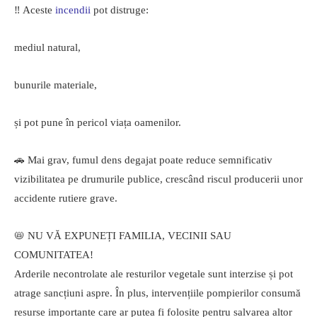
‼️ Aceste
incendii
pot distruge:
mediul natural,
bunurile materiale,
și pot pune în pericol viața oamenilor.
🚗 Mai grav, fumul dens degajat poate reduce semnificativ
vizibilitatea pe drumurile publice, crescând riscul producerii unor
accidente rutiere grave.
📛 NU VĂ EXPUNEȚI FAMILIA, VECINII SAU
COMUNITATEA!
Arderile necontrolate ale resturilor vegetale sunt interzise și pot
atrage sancțiuni aspre. În plus, intervențiile pompierilor consumă
resurse importante care ar putea fi folosite pentru salvarea altor