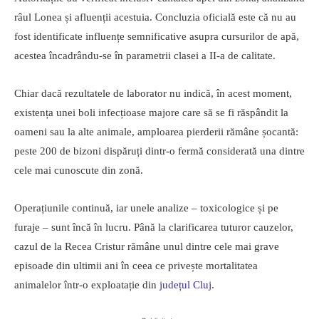
râul Lonea și afluenții acestuia. Concluzia oficială este că nu au
fost identificate influențe semnificative asupra cursurilor de apă,
acestea încadrându-se în parametrii clasei a II-a de calitate.
Chiar dacă rezultatele de laborator nu indică, în acest moment,
existența unei boli infecțioase majore care să se fi răspândit la
oameni sau la alte animale, amploarea pierderii rămâne șocantă:
peste 200 de bizoni dispăruți dintr-o fermă considerată una dintre
cele mai cunoscute din zonă.
Operațiunile continuă, iar unele analize – toxicologice și pe
furaje – sunt încă în lucru. Până la clarificarea tuturor cauzelor,
cazul de la Recea Cristur rămâne unul dintre cele mai grave
episoade din ultimii ani în ceea ce privește mortalitatea
animalelor într-o exploatație din
județul Cluj
.