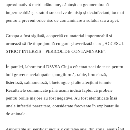
aproximativ 4 metri adâncime, căptușit cu geomembrană
impermeabilă și straturi succesive de nisip și dezinfectant, tocmai
pentru a preveni orice risc de contaminare a solului sau a apei.
Groapa a fost sigilată, acoperită cu material impermeabil și
urmează să fie împrejmuită cu gard și avertizată clar: „ACCESUL
STRICT INTERZIS – PERICOL DE CONTAMINARE”.
În paralel, laboratorul DSVSA Cluj a efectuat zeci de teste pentru
boli grave: encefalopatie spongiformă, rabie, bruceloză,
listerioză, salmoneloză, bluetongue și alte afecțiuni temute.
Rezultatele comunicate până acum indică faptul că probele
pentru bolile majore au fost negative. Au fost identificate însă
unele infestări parazitare, considerate frecvente în exploatațiile
de animale.
Autoritățile au verificat inclusiv calitatea apei din zonă, analizând