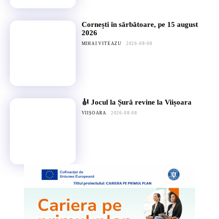
Cornești în sărbătoare, pe 15 august
2026
MIHAI VITEAZU
2026-08-08
🎻 Jocul la Șură revine la Viișoara
VIIȘOARA
2026-08-08