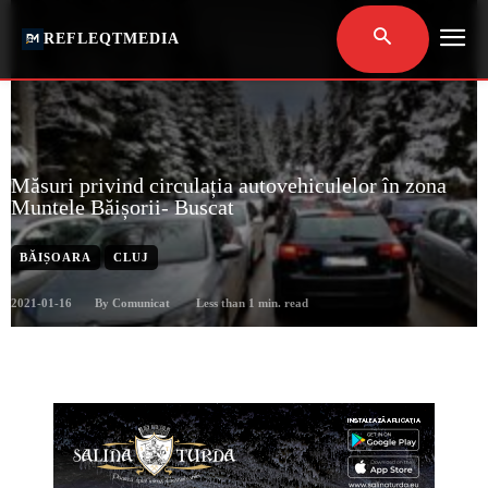
REFLEQTMEDIA
Măsuri privind circulația autovehiculelor în zona
Muntele Băișorii- Buscat
BĂIȘOARA
CLUJ
2021-01-16
Less than 1
min. read
By
Comunicat