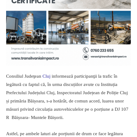
Consiliul Judeţean
Cluj
informează participanţii la trafic în
legătură cu faptul că, în urma discuțiilor avute cu Instituția
Prefectului Județului Cluj, Inspectoratul Județean de Poliție Cluj
și primăria Băișoara, s-a hotărât, de comun acord, luarea unor
măsuri privind circulația autovehiculelor pe o porțiune a DJ 107
R Băișoara- Muntele Băișorii.
Astfel, pe ambele laturi ale porțiunii de drum ce face legătura