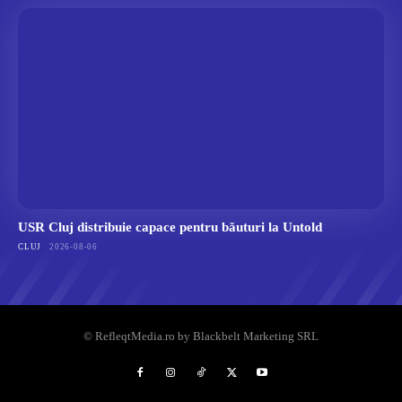
USR Cluj distribuie capace pentru băuturi la Untold
CLUJ
2026-08-06
© RefleqtMedia.ro by Blackbelt Marketing SRL