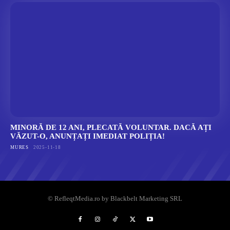
MINORĂ DE 12 ANI, PLECATĂ VOLUNTAR. DACĂ AȚI
VĂZUT-O, ANUNȚAȚI IMEDIAT POLIȚIA!
MURES
2025-11-18
© RefleqtMedia.ro by Blackbelt Marketing SRL