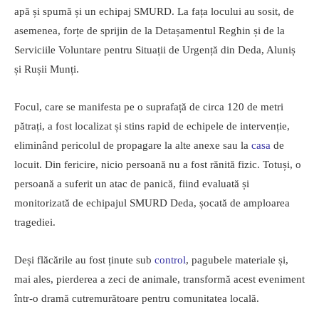
apă și spumă și un echipaj SMURD. La fața locului au sosit, de
asemenea, forțe de sprijin de la Detașamentul Reghin și de la
Serviciile Voluntare pentru Situații de Urgență din Deda, Aluniș
și Rușii Munți.
Focul, care se manifesta pe o suprafață de circa 120 de metri
pătrați, a fost localizat și stins rapid de echipele de intervenție,
eliminând pericolul de propagare la alte anexe sau la
casa
de
locuit. Din fericire, nicio persoană nu a fost rănită fizic. Totuși, o
persoană a suferit un atac de panică, fiind evaluată și
monitorizată de echipajul SMURD Deda, șocată de amploarea
tragediei.
Deși flăcările au fost ținute sub
control
, pagubele materiale și,
mai ales, pierderea a zeci de animale, transformă acest eveniment
într-o dramă cutremurătoare pentru comunitatea locală.