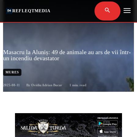
REFLEQTMEDIA
Masacru la Aluniș: 49 de animale au ars de vii într-
un incendiu devastator
MURES
2025-08-11
1
min. read
By
Ovidiu Adrian Bucur