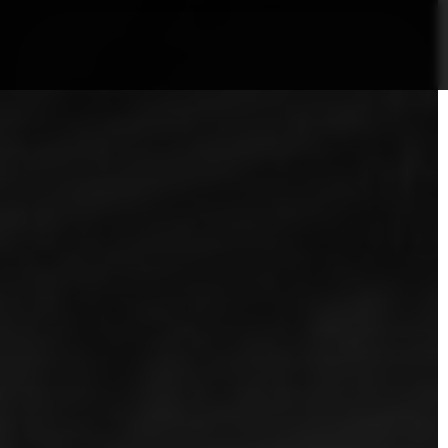
nformații Câmpia Turzii
ȘTIRI!
Politica GDPR/Cook