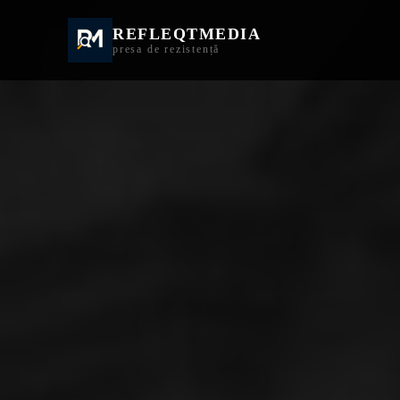
REFLEQTMEDIA
Informații Turda | I
presa de rezistență