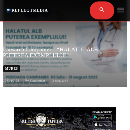
REFLEQTMEDIA
Lansarea Campaniei – “HALATUL ALB –
PUTEREA EXEMPLULUI!”
MURES
2023-07-03
2
min. read
By
Comunicat