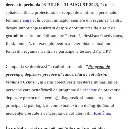
derula în perioada 03 IULIE – 31 AUGUST 2023,
în toate
spitalele afiliate proiectului, cu scopul de a informa personalul
feminine
angajat
în cadrul unităţilor sanitare din regiunea Centru
despre importanţa testării şi despre oportunitatea de a se testa
gratuit
în cadrul unităţii sanitare în care îşi desfăşoară activitatea,
fiind, totodată, un exemplu pentru a determina cât mai multe
femei din regiunea Centru să participe la testare BP şi HPV.
Campania se derulează în cadrul proiectului
”
Program de
prevenție, depistare precoce al cancerului de col uterin,
regiunea Centru
”,
al cărui obiectiveste creșterea numărului de
persoane care beneficiază de programe de
sănătate
de prevenție,
depistare precoce (screening), diagnostic și tratament pentru
principalele patologii, în contextual extrem de îngrijorător al
incidenței crescute a cancerului de col uterin din
România
.
În cadrul acestei campanii,
unităţile sanitare pot oferi