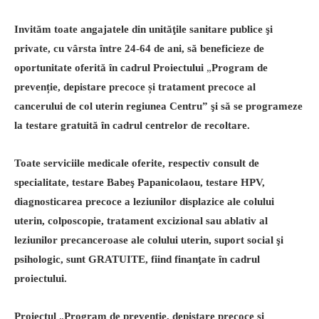
Invităm toate angajatele din unităţile sanitare publice şi
private, cu vârsta între 24-64 de ani, să beneficieze de
oportunitate oferit
ă în cadrul Proiectului
„
Program de
prevenție, depistare precoce și tratament precoce al
cancerului de col uterin regiunea Centru” şi să se programeze
la testare gratuită în cadrul centrelor de recoltare.
Toate serviciile medicale oferite, respectiv consult de
specialitate, testare Babeş Papanicolaou, testare HPV,
diagnosticarea precoce a leziunilor displazice ale colului
uterin, colposcopie, tratament excizional sau ablativ al
leziunilor precanceroase ale colului uterin, suport social şi
psihologic, sunt GRATUITE, fiind finanţate în cadrul
proiectului.
Proiectul
„
Program de prevenție, depistare precoce și