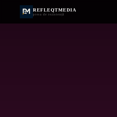
REFLEQTMEDIA
Informații Turda | I
presa de rezistență