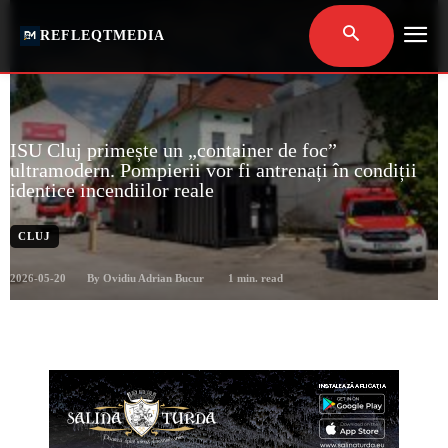
REFLEQTMEDIA
ISU Cluj primește un „container de foc”
ultramodern. Pompierii vor fi antrenați în condiții
identice incendiilor reale
CLUJ
2026-05-20
1
min. read
By
Ovidiu Adrian Bucur