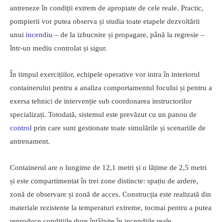
antreneze în condiții extrem de apropiate de cele reale. Practic,
pompierii vor putea observa și studia toate etapele dezvoltării
unui
incendiu
– de la izbucnire și propagare, până la regresie –
într-un mediu controlat și sigur.
În timpul exercițiilor, echipele operative vor intra în interiorul
containerului pentru a analiza comportamentul focului și pentru a
exersa tehnici de intervenție sub coordonarea instructorilor
specializați. Totodată, sistemul este prevăzut cu un panou de
control
prin care sunt gestionate toate simulările și scenariile de
antrenament.
Containerul are o lungime de 12,1 metri și o lățime de 2,5 metri
și este compartimentat în trei zone distincte: spațiu de ardere,
zonă de observare și zonă de acces. Construcția este realizată din
materiale rezistente la temperaturi extreme, tocmai pentru a putea
reproduce condițiile dure întâlnite în incendiile reale.