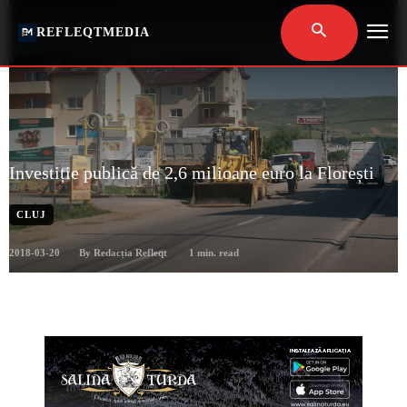
REFLEQTMEDIA
Investiție publică de 2,6 milioane euro la Florești
CLUJ
2018-03-20
1
min. read
By
Redacția Refleqt