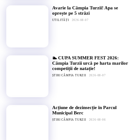
Avarie la Câmpia Turzii! Apa se
oprește pe 5 străzi
UTILITĂȚI
2026-08-07
🏊 CUPA SUMMER FEST 2026:
Câmpia Turzii urcă pe harta marilor
competiții de natație!
ȘTIRI CÂMPIA TURZII
2026-08-07
Acțiune de dezinsecție în Parcul
Municipal Berc
ȘTIRI CÂMPIA TURZII
2026-08-06