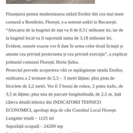
Finanțarea pentru modernizarea străzii Eroilor din cea mai mare
comună a României, Florești, s-a semnat astăzi la București.
“Alocarea de la bugetul de stat va fi de 8,51 milioane lei, iar de
la bugetul local va fi suportată suma de 3,18 milioane lei.
Evident, sumele exacte vor fi date în urma celor două licitații și
anume cea privind proiectarea și cea privind execuția”, a explicat
primarul comunei Florești, Horia Șulea.
Proiectul prevede acoperirea văii ce mpărginește strada Eroilor,
realizarea a 2 trotuare de 2,5 – 3 metri lățime, plus pista de
biciclete de 2,2 metri. Vor fi 3 benzi de rulare, 2 pntru trafic, de
3,5 m lățime, plus una de parcare longitudinală, de 2,5 m. Iată
câteva detalii tehnice din INDICATORII TEHNICO
ECONOMICI, aprobați deja de cătr Consiliul Local Florești.
Lungime totală – 1125 ml
Suprafață ocupată – 24200 mp