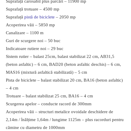
Suprafață carosabil plus parcări – 11900 mp
Suprafață trotuare – 4500 mp
Suprafață
pistă de biciclete
– 2050 mp
Acoperirea văii – 5850 mp
Canalizare – 1100 m
Guri de scurgere noi – 50 buc
Indicatoare rutiere noi – 29 buc
Sistem rutier – balast 25cm, balast stabilizat 22 cm, AB31,5
(beton asfaltic) – 6 cm, BAD20 (beton asfaltic deschis) – 6 cm,
MAS16 (mixtură asfaltică stabilizată) – 5 cm
Pista de biciclete – balast stabilizat 20 cm, BA16 (beton asfaltic)
– 4 cm
Trotuare – balast stabilizat 25 cm, BA16 – 4 cm
Scurgerea apelor – conducte racord de 300mm
Acoperirea văii – structuri metalice ovoidale deschidere de
2,14m / înălțime 1,64m / lungime 1125m – plus racorduri pentru
cămine cu diametru de 1000mm