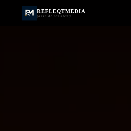
REFLEQTMEDIA
Informații Turda | I
presa de rezistență