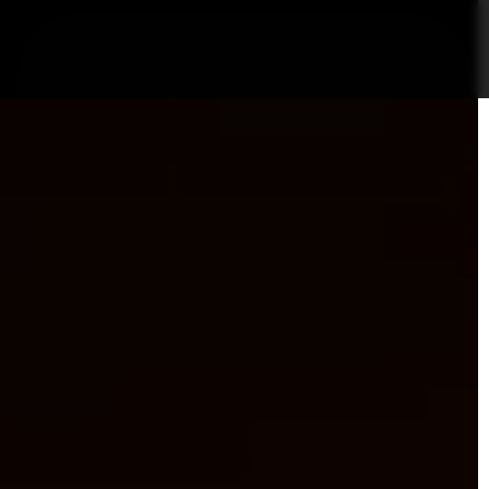
nformații Câmpia Turzii
ȘTIRI!
Politica GDPR/Cook