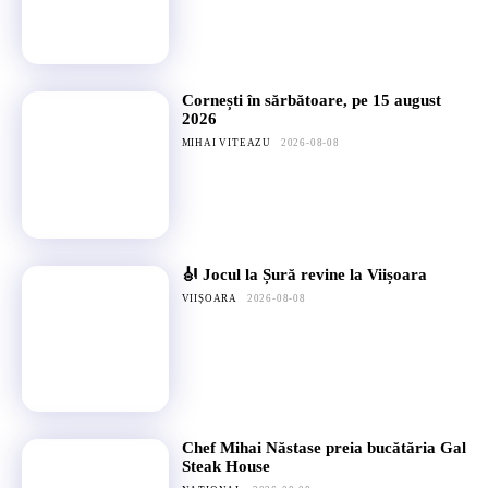
Cornești în sărbătoare, pe 15 august
2026
MIHAI VITEAZU
2026-08-08
🎻 Jocul la Șură revine la Viișoara
VIIȘOARA
2026-08-08
Chef Mihai Năstase preia bucătăria Gal
Steak House