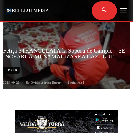
REFLEQTMEDIA
Fetiță ȘTRANGULATĂ la Soporu de Câmpie – SE
ÎNCEARCĂ MUȘAMALIZAREA CAZULUI!
FRATA
2025-09-26
1
min. read
By
Ovidiu Adrian Bucur