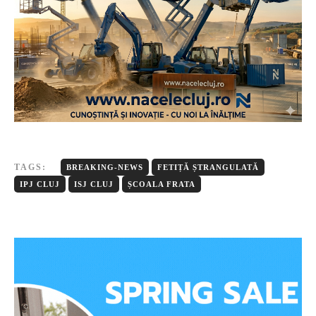
TAGS:
BREAKING-NEWS
FETIȚĂ ȘTRANGULATĂ
IPJ CLUJ
ISJ CLUJ
ȘCOALA FRATA