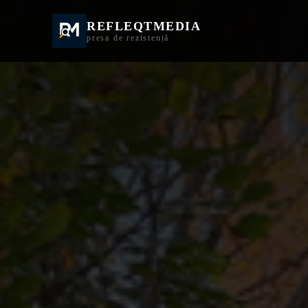
REFLEQTMEDIA
Informații Turda | I
presa de rezistență