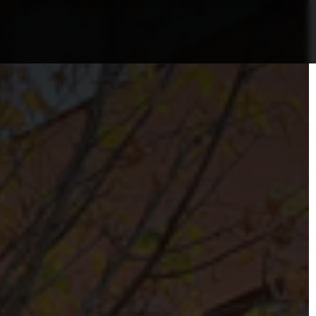
nformații Câmpia Turzii
ȘTIRI!
Politica GDPR/Cook