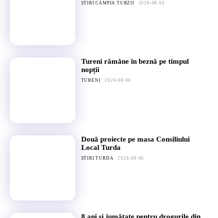
ȘTIRI CÂMPIA TURZII
2026-08-06
Tureni rămâne în beznă pe timpul
nopții
TURENI
2026-08-06
Două proiecte pe masa Consiliului
Local Turda
ȘTIRI TURDA
2026-08-06
8 ani și jumătate pentru drogurile din