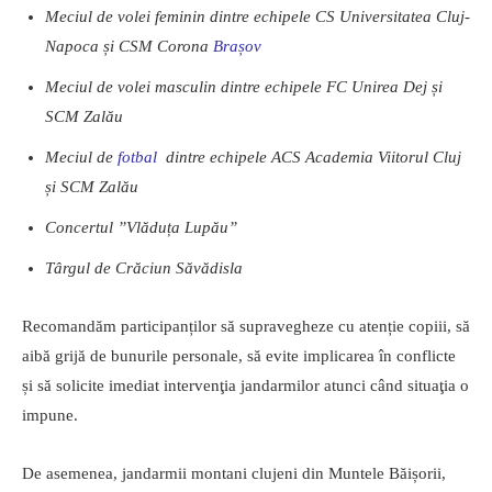
Meciul de volei feminin dintre echipele CS Universitatea Cluj-
Napoca și CSM Corona
Brașov
Meciul de volei masculin dintre echipele
FC Unirea Dej și
SCM Zalău
Meciul de
fotbal
dintre echipele ACS Academia Viitorul Cluj
și SCM Zalău
Concertul ”Vlăduța Lupău”
Târgul de Crăciun Săvădisla
Recomandăm participanților să supravegheze cu atenție copiii, să
aibă grijă de bunurile personale, să evite implicarea în conflicte
și să solicite imediat intervenţia jandarmilor atunci când situaţia o
impune.
De asemenea, jandarmii montani clujeni din Muntele Băișorii,