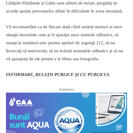
Călățele-Fântânele și Gilău sunt alături de turiști, pregătiţi să
acorde sprijin persoanelor aflate în dificultate în zona montană.
Vă recomandăm ca de fiecare dată când sunteți martori ai unor
situaţii deosebite cum ar fi apariţia unor animale sălbatice, să
sunați la numărul unic pentru apeluri de urgenţă 112, să nu
încercați să interveniți, să nu hrăniți animalele sălbatice şi să nu
vă apropiați de ele pentru a le filma sau fotografia.
INFORMARE, RELAŢII PUBLICE ŞI CU PUBLICUL
Publicitate