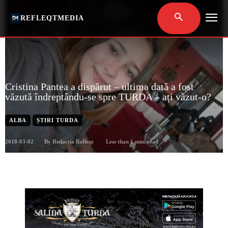
REFLEQTMEDIA
Cristina Pantea a dispărut – ultima dată a fost
văzută îndreptându-se spre TURDA – ați văzut-o?
ALBA
ȘTIRI TURDA
2018-03-02
Less than 1
min. read
By
Redacția Refleqt