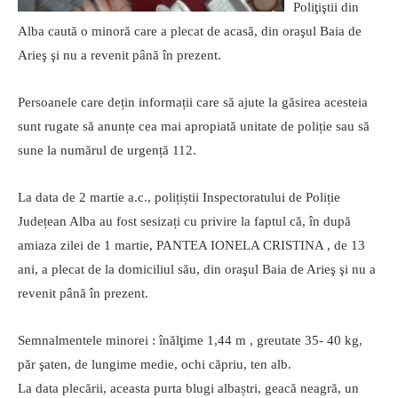
Poliţiştii din
Alba caută o minoră care a plecat de acasă, din oraşul Baia de
Arieş şi nu a revenit până în prezent.
Persoanele care dețin informații care să ajute la găsirea acesteia
sunt rugate să anunțe cea mai apropiată unitate de poliție sau să
sune la numărul de urgență 112.
La data de 2 martie a.c., polițiștii Inspectoratului de Poliție
Județean Alba au fost sesizați cu privire la faptul că, în după
amiaza zilei de 1 martie, PANTEA IONELA CRISTINA , de 13
ani, a plecat de la domiciliul său, din oraşul Baia de Arieş şi nu a
revenit până în prezent.
Semnalmentele minorei : înălţime 1,44 m , greutate 35- 40 kg,
păr şaten, de lungime medie, ochi căpriu, ten alb.
La data plecării, aceasta purta blugi albaștri, geacă neagră, un