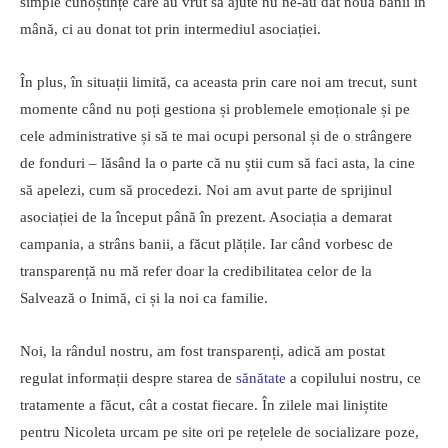
simple cunoștințe care au vrut să ajute nu ne-au dat nouă banii în
mână, ci au donat tot prin intermediul asociației.
În plus, în situații limită, ca aceasta prin care noi am trecut, sunt
momente când nu poți gestiona și problemele emoționale și pe
cele administrative și să te mai ocupi personal și de o strângere
de fonduri – lăsând la o parte că nu știi cum să faci asta, la cine
să apelezi, cum să procedezi. Noi am avut parte de sprijinul
asociației de la început până în prezent. Asociația a demarat
campania, a strâns banii, a făcut plățile. Iar când vorbesc de
transparență nu mă refer doar la credibilitatea celor de la
Salvează o Inimă, ci și la noi ca familie.
Noi, la rândul nostru, am fost transparenți, adică am postat
regulat informații despre starea de
sănătate
a copilului nostru, ce
tratamente a făcut, cât a costat fiecare. În zilele mai liniștite
pentru Nicoleta urcam pe site ori pe rețelele de socializare poze,