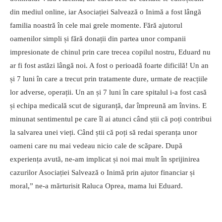
din mediul online, iar Asociației Salvează o Inimă a fost lângă
familia noastră în cele mai grele momente. Fără ajutorul
oamenilor simpli și fără donații din partea unor companii
impresionate de chinul prin care trecea copilul nostru, Eduard nu
ar fi fost astăzi lângă noi. A fost o perioadă foarte dificilă! Un an
și 7 luni în care a trecut prin tratamente dure, urmate de reacțiile
lor adverse, operații. Un an și 7 luni în care spitalul i-a fost casă
și echipa medicală scut de siguranță, dar împreună am învins. E
minunat sentimentul pe care îl ai atunci când știi că poți contribui
la salvarea unei vieți. Când știi că poți să redai speranța unor
oameni care nu mai vedeau nicio cale de scăpare. După
experiența avută, ne-am implicat și noi mai mult în sprijinirea
cazurilor Asociației Salvează o Inimă prin ajutor financiar și
moral,” ne-a mărturisit Raluca Oprea, mama lui Eduard.