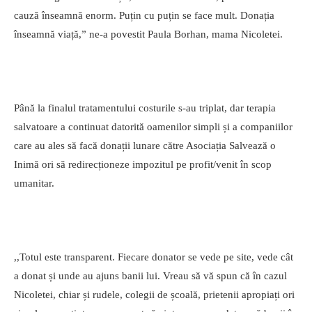
cauză înseamnă enorm. Puțin cu puțin se face mult. Donația
înseamnă viață,” ne-a povestit Paula Borhan, mama Nicoletei.
Până la finalul tratamentului costurile s-au triplat, dar terapia
salvatoare a continuat datorită oamenilor simpli și a companiilor
care au ales să facă donații lunare către Asociația Salvează o
Inimă ori să redirecționeze impozitul pe profit/venit în scop
umanitar.
,,Totul este transparent. Fiecare donator se vede pe site, vede cât
a donat și unde au ajuns banii lui. Vreau să vă spun că în cazul
Nicoletei, chiar și rudele, colegii de școală, prietenii apropiați ori