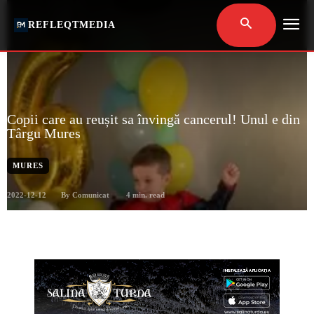
REFLEQTMEDIA
Copii care au reușit sa învingă cancerul! Unul e din
Târgu Mures
MURES
2022-12-12
4
min. read
By
Comunicat