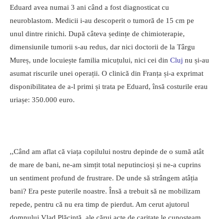
Eduard avea numai 3 ani când a fost diagnosticat cu
neuroblastom. Medicii i-au descoperit o tumoră de 15 cm pe
unul dintre rinichi. După câteva ședințe de chimioterapie,
dimensiunile tumorii s-au redus, dar nici doctorii de la Târgu
Mureș, unde locuiește familia micuțului, nici cei din
Cluj
nu și-au
asumat riscurile unei operații. O clinică din Franța și-a exprimat
disponibilitatea de a-l primi și trata pe Eduard, însă costurile erau
uriașe: 350.000 euro.
,,Când am aflat că viața copilului nostru depinde de o sumă atât
de mare de bani, ne-am simțit total neputincioși și ne-a cuprins
un sentiment profund de frustrare. De unde să strângem atâția
bani? Era peste puterile noastre. Însă a trebuit să ne mobilizam
repede, pentru că nu era timp de pierdut. Am cerut ajutorul
domnului Vlad Plăcintă, ale cărui acte de caritate le cunoșteam