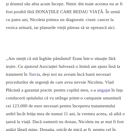
și drumul său abia acum începe. Nimic din toate acestea nu ar fi
fost posibil fără DONAȚIILE CARE REDAU VIAȚĂ. În urmă
cu patru ani, Nicoleta primea un diagnostic crunt: cancer la
vezica urinară, iar planurile vieții păreau să se oprească aici.
,,Am simțit că mă înghite pământul! Eram într-o situație fără
ieșire. Cu ajutorul Asociației Salvează o Inimă am ajuns însă la
tratament în
Turcia
, deși noi nu aveam încă banii necesari
procedurilor de urgență de care avea nevoie Nicoleta. Vlad
Plăcintă a garantat practic pentru copilul meu, s-a
angajat
în fața
conducerii spitalului că va strânge printr-o campanie umanitară
cei 123.000 de euro necesari pentru începerea tratamentului
astfel încât fetița mea de numai 11 ani, la vremea aceea, să aibă o
șansă la viață. Dacă oamenii nu donau, Nicoleta nu ar mai fi fost
astăzi lângă mine. Donația, oricât de mică ar fi, pentru cel în