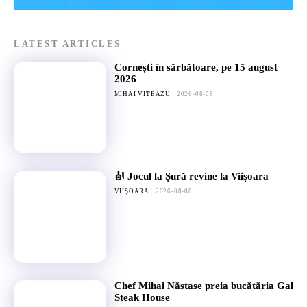
LATEST ARTICLES
Cornești în sărbătoare, pe 15 august
2026
MIHAI VITEAZU
2026-08-08
🎻 Jocul la Șură revine la Viișoara
VIIȘOARA
2026-08-08
Chef Mihai Năstase preia bucătăria Gal
Steak House