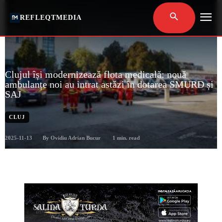
REFLEQTMEDIA
Clujul își modernizează flota medicală: nouă
ambulanțe noi au intrat astăzi în dotarea SMURD și
SAJ
CLUJ
2025-11-13
1
min. read
By
Ovidiu Adrian Bucur