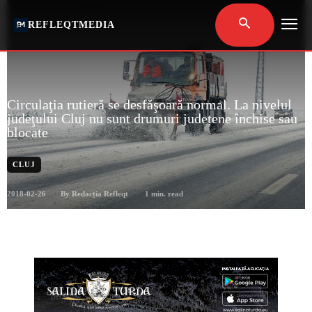
REFLEQTMEDIA
Circulaţia rutieră se desfăşoară normal. La nivelul
judeţului Cluj nu sunt drumuri județene închise sau
blocate
CLUJ
2018-02-26
1
min. read
By
Redacția Refleqt