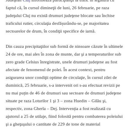
faptul că, în cursul dimineţii de luni, 26 februarie, pe raza
judeţului Cluj nu există drumuri judeţene blocate sau închise
traficului rutier, circulaţia desfășurându-se, pe majoritatea
sectoarelor de drum, în condiţii specifice de iarnă.
Din cauza precipitaţiilor sub formă de ninsoare căzute în ultimele
24 de ore, mai ales în zona de munte, dar şi a temperaturilor sub
zero grade Celsius înregistrate, unele drumuri judeţene au fost
afectate de fenomenul de polei. În acest context, pentru
asigurarea unor condiţii optime de circulaţie, în cursul zilei de
duminică, 25 februarie, s-a intervenit ori s-au efectuat revizii pe
nu mai puțin de 46 de drumuri sau sectoare de drumuri judeţene
situate pe raza Loturilor 1 şi 3 – zona Huedin – Gilău şi,
respectiv, zona Gherla – Dej. Intervenția a fost realizată cu
ajutorul a 25 de utilaje, fiind folosită pentru combaterea poleiului
şi a gheţuşului o cantitate de 229 de tone de material