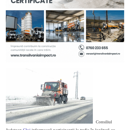
Consiliul
Judeţean
Cluj
informează participanţii la trafic în legătură cu