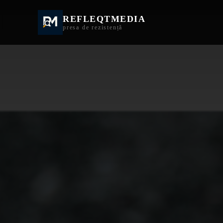
REFLEQTMEDIA
Informații Turda | I
presa de rezistență