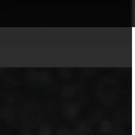
nformații Câmpia Turzii
ȘTIRI!
Politica GDPR/Cook