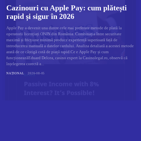
Cazinouri cu Apple Pay: cum plătești
rapid și sigur în 2026
Apple Pay a devenit una dintre cele mai preferate metode de plată la
operatorii licențiați ONJN din România. Combinația între securitate
maximă și fricțiune minimă produce experiență superioară față de
introducerea manuală a datelor cardului. Analiza detaliată a acestei metode
arată de ce câștigă cotă de piață rapid.Ce e Apple Pay și cum
funcționeazăEduard Delcea, casino expert la Casinolegal.ro, observă că
înțelegerea corectă a...
NAȚIONAL
2026-08-05