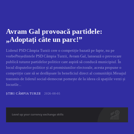
Avram Gal provoacă partidele:
„Adoptați câte un parc!”
Liderul PSD Câmpia Turzii cere o competiție bazată pe fapte, nu pe
vorbePreședintele PSD Câmpia Turzii, Avram Gal, lansează o provocare
publică tuturor partidelor politice care aspiră să conducă municipiul. În
locul disputelor politice și al promisiunilor electorale, acesta propune o
competiție care să se desfășoare în beneficiul direct al comunității.Mesajul
transmis de liderul social-democrat pornește de la ideea că spațiile verzi și
locurile...
ȘTIRI CÂMPIA TURZII
2026-08-05