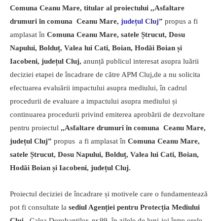
Comuna Ceanu Mare, titular al proiectului ,,Asfaltare
drumuri în comuna Ceanu Mare,
județul Cluj
”
propus a fi
amplasat în
Comuna Ceanu Mare, satele Ștrucut, Dosu
Napului, Bolduț, Valea lui Cati, Boian, Hodăi Boian și
Iacobeni, județul Cluj,
anunță publicul interesat asupra luării
deciziei etapei de încadrare de către APM Cluj,de a nu solicita
efectuarea evaluării impactului asupra mediului, în cadrul
procedurii de evaluare a impactului asupra mediului și
continuarea procedurii privind emiterea aprobării de dezvoltare
pentru proiectul
,,Asfaltare drumuri în comuna Ceanu Mare,
județul Cluj”
propus a fi amplasat în
Comuna Ceanu Mare,
satele Ștrucut, Dosu Napului, Bolduț, Valea lui Cati, Boian,
Hodăi Boian și Iacobeni, județul Cluj.
Proiectul deciziei de încadrare și motivele care o fundamentează
pot fi consultate la
sediul Agenției pentru Protecția Mediului
Cluj
, Calea Dorobanților, nr.99, în zilele de luni-joi între orele