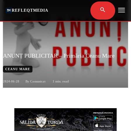
REFLEQTMEDIA
ANUNȚ PUBLICITAR – Primăria Ceanu Mare
CEANU MARE
2024-06-28
1
min. read
By
Comunicat