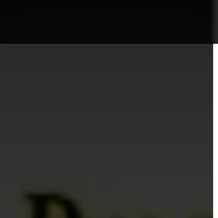
nformații Câmpia Turzii
ȘTIRI!
Politica GDPR/Cook