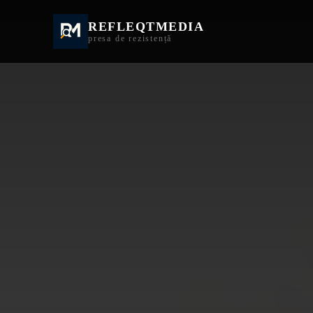
REFLEQTMEDIA
Informații Turda | I
presa de rezistență