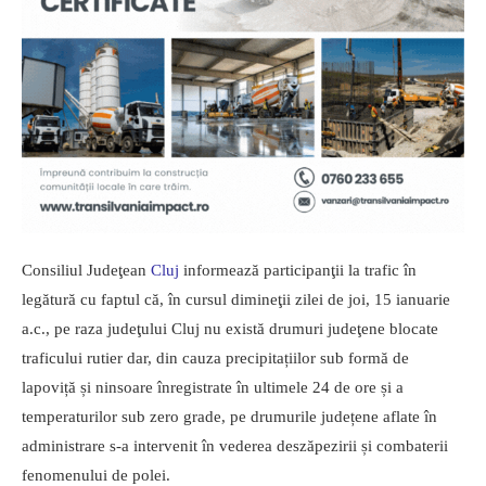
Consiliul Judeţean
Cluj
informează participanţii la trafic în
legătură cu faptul că, în cursul dimineţii zilei de joi, 15 ianuarie
a.c., pe raza judeţului Cluj nu există drumuri judeţene blocate
traficului rutier dar, din cauza precipitațiilor sub formă de
lapoviță și ninsoare înregistrate în ultimele 24 de ore și a
temperaturilor sub zero grade, pe drumurile județene aflate în
administrare s-a intervenit în vederea deszăpezirii și combaterii
fenomenului de polei.