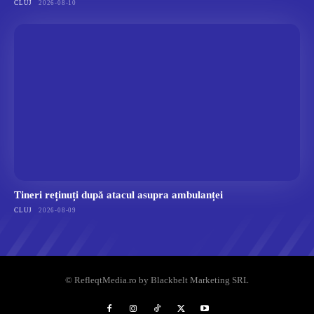
CLUJ
2026-08-10
Tineri reținuți după atacul asupra ambulanței
CLUJ
2026-08-09
© RefleqtMedia.ro by Blackbelt Marketing SRL