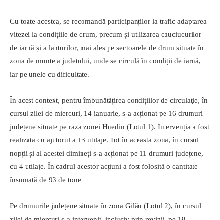
Cu toate acestea, se recomandă participanților la trafic adaptarea
vitezei la condițiile de drum, precum și utilizarea cauciucurilor
de iarnă și a lanțurilor, mai ales pe sectoarele de drum situate în
zona de munte a județului, unde se circulă în condiții de iarnă,
iar pe unele cu dificultate.
În acest context, pentru îmbunătățirea condițiilor de circulaţie, în
cursul zilei de miercuri, 14 ianuarie, s-a acționat pe 16 drumuri
județene situate pe raza zonei Huedin (Lotul 1). Intervenția a fost
realizată cu ajutorul a 13 utilaje. Tot în această zonă, în cursul
nopții și al acestei dimineți s-a acționat pe 11 drumuri județene,
cu 4 utilaje. În cadrul acestor acțiuni a fost folosită o cantitate
însumată de 93 de tone.
Pe drumurile județene situate în zona Gilău (Lotul 2), în cursul
zilei de miercuri s-a intervenit, inclusiv prin revizii, pe 18