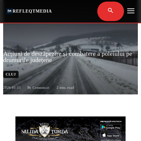
REFLEQTMEDIA
Acțiuni de deszăpezire și combatere a poleiului pe
drumurile județene
CLUJ
2026-01-15
2
min. read
By
Comunicat