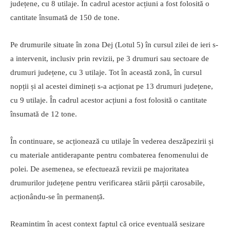
județene, cu 8 utilaje. În cadrul acestor acțiuni a fost folosită o
cantitate însumată de 150 de tone.
Pe drumurile situate în zona Dej (Lotul 5) în cursul zilei de ieri s-
a intervenit, inclusiv prin revizii, pe 3 drumuri sau sectoare de
drumuri județene, cu 3 utilaje. Tot în această zonă, în cursul
nopții și al acestei dimineți s-a acționat pe 13 drumuri județene,
cu 9 utilaje. În cadrul acestor acțiuni a fost folosită o cantitate
însumată de 12 tone.
În continuare, se acționează cu utilaje în vederea deszăpezirii și
cu materiale antiderapante pentru combaterea fenomenului de
polei. De asemenea, se efectuează revizii pe majoritatea
drumurilor județene pentru verificarea stării părții carosabile,
acționându-se în permanență.
Reamintim în acest context faptul că orice eventuală sesizare