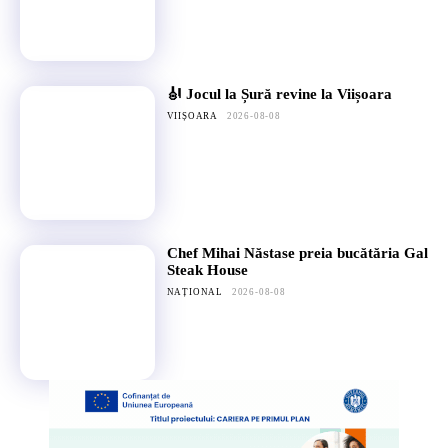
🎻 Jocul la Șură revine la Viișoara
VIIȘOARA
2026-08-08
Chef Mihai Năstase preia bucătăria Gal
Steak House
NAȚIONAL
2026-08-08