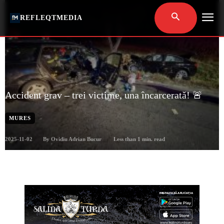
REFLEQTMEDIA
Accident grav – trei victime, una încarcerată! 🚨
MURES
2025-11-02
Less than 1
min. read
By
Ovidiu Adrian Bucur