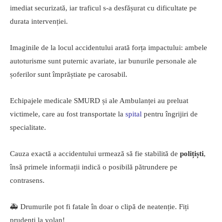
imediat securizată, iar traficul s-a desfășurat cu dificultate pe
durata intervenției.
Imaginile de la locul accidentului arată forța impactului: ambele
autoturisme sunt puternic avariate, iar bunurile personale ale
șoferilor sunt împrăștiate pe carosabil.
Echipajele medicale SMURD și ale Ambulanței au preluat
victimele, care au fost transportate la
spital
pentru îngrijiri de
specialitate.
Cauza exactă a accidentului urmează să fie stabilită de
polițiști
,
însă primele informații indică o posibilă pătrundere pe
contrasens.
🚑 Drumurile pot fi fatale în doar o clipă de neatenție. Fiți
prudenți la volan!