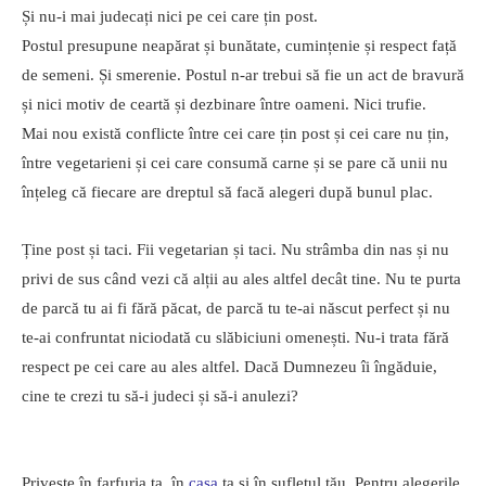
Și nu-i mai judecați nici pe cei care țin post.
Postul presupune neapărat și bunătate, cumințenie și respect față
de semeni. Și smerenie. Postul n-ar trebui să fie un act de bravură
și nici motiv de ceartă și dezbinare între oameni. Nici trufie.
Mai nou există conflicte între cei care țin post și cei care nu țin,
între vegetarieni și cei care consumă carne și se pare că unii nu
înțeleg că fiecare are dreptul să facă alegeri după bunul plac.
Ține post și taci. Fii vegetarian și taci. Nu strâmba din nas și nu
privi de sus când vezi că alții au ales altfel decât tine. Nu te purta
de parcă tu ai fi fără păcat, de parcă tu te-ai născut perfect și nu
te-ai confruntat niciodată cu slăbiciuni omenești. Nu-i trata fără
respect pe cei care au ales altfel. Dacă Dumnezeu îi îngăduie,
cine te crezi tu să-i judeci și să-i anulezi?
Privește în farfuria ta, în
casa
ta și în sufletul tău. Pentru alegerile