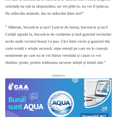
celorlalți nu ești tu răspunzător, nu vei plăti tu, nu vei fi judecat.
Nu mâncăm animale, dar ne mâncăm între noi!”
” Slăbește, bucură-te și taci! Lasă-te de fumat, bucură-te și taci!
Curăță ograda ta, bucură-te de curățenie și lasă gunoiul vecinului
acolo unde vecinul însuși l-a pus. Căci între vecin și gunoiul din
curte există o relație ascunsă, niște emoții pe care nu le cunoști,
sentimente pe care nu le vei bănui vreodată și cauze ce vor
rămâne, poate, pentru totdeauna ascunse minții și inimii tale.”
Publicitate