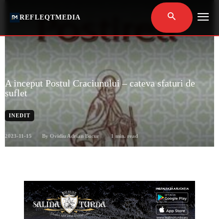
REFLEQTMEDIA
A inceput Postul Craciunului – cateva sfaturi de
suflet
INEDIT
2023-11-15
1
min. read
By
Ovidiu Adrian Bucur