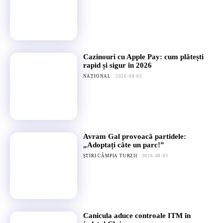
Cazinouri cu Apple Pay: cum plătești
rapid și sigur în 2026
NAȚIONAL
2026-08-05
Avram Gal provoacă partidele:
„Adoptați câte un parc!”
ȘTIRI CÂMPIA TURZII
2026-08-05
Canicula aduce controale ITM în