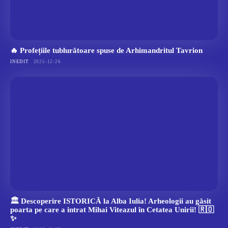
🔥 Profețiile tublurătoare spuse de Arhimandritul Tavrion
INEDIT
2025-12-26
🏛️ Descoperire ISTORICĂ la Alba Iulia! Arheologii au găsit
poarta pe care a intrat Mihai Viteazul în Cetatea Unirii! 🇷🇴
✨