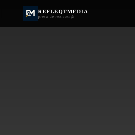
REFLEQTMEDIA
Informații Turda | I
presa de rezistență