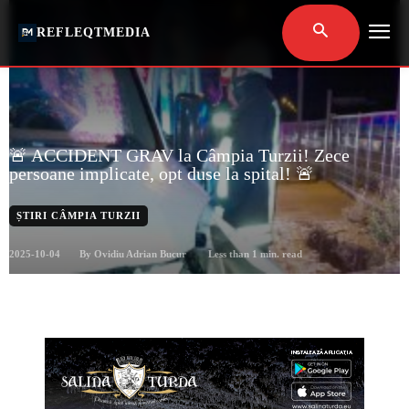
REFLEQTMEDIA
🚨 ACCIDENT GRAV la Câmpia Turzii! Zece
persoane implicate, opt duse la spital! 🚨
ȘTIRI CÂMPIA TURZII
2025-10-04
Less than 1
min. read
By
Ovidiu Adrian Bucur