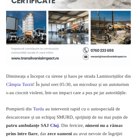
Dimineața a început cu sirene și haos pe strada Laminoriștilor din
Câmpia Turzii
! În jurul orei 05:30, un microbuz și un autoturism
s-au ciocnit violent, într-un impact care a pus pe jar autoritățile.
Pompierii din
Turda
au intervenit rapid cu o autospecială de
descarcerare și un echipaj SMURD, sprijiniți de nu mai puțin de
patru ambulanțe SAJ
Cluj
. Din fericire,
nimeni nu a rămas
prins între fiare
, dar
zece oameni
au avut nevoie de îngrijiri