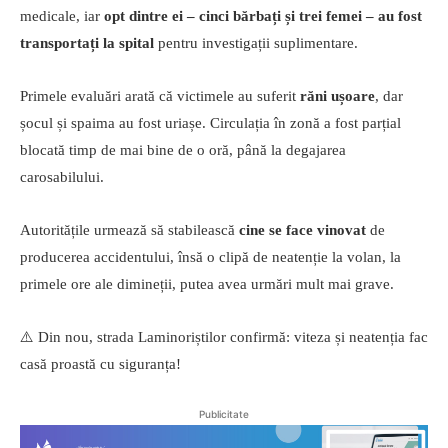
medicale, iar
opt dintre ei – cinci bărbați și trei femei – au fost
transportați la spital
pentru investigații suplimentare.
Primele evaluări arată că victimele au suferit
răni ușoare
, dar
șocul și spaima au fost uriașe. Circulația în zonă a fost parțial
blocată timp de mai bine de o oră, până la degajarea
carosabilului.
Autoritățile urmează să stabilească
cine se face vinovat
de
producerea accidentului, însă o clipă de neatenție la volan, la
primele ore ale dimineții, putea avea urmări mult mai grave.
⚠️ Din nou, strada Laminoriștilor confirmă: viteza și neatenția fac
casă proastă cu siguranța!
Publicitate