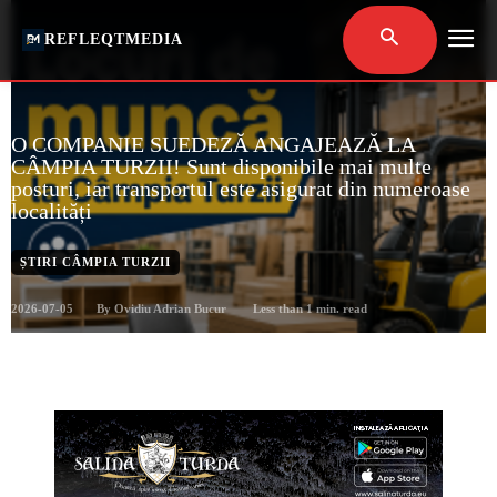
REFLEQTMEDIA
O COMPANIE SUEDEZĂ ANGAJEAZĂ LA
CÂMPIA TURZII! Sunt disponibile mai multe
posturi, iar transportul este asigurat din numeroase
localități
ȘTIRI CÂMPIA TURZII
2026-07-05
Less than 1
min. read
By
Ovidiu Adrian Bucur