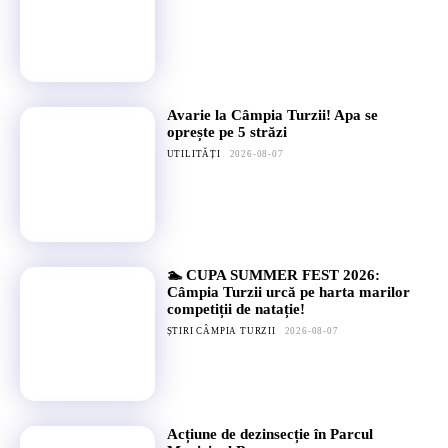
Avarie la Câmpia Turzii! Apa se
oprește pe 5 străzi
UTILITĂȚI
2026-08-07
🏊 CUPA SUMMER FEST 2026:
Câmpia Turzii urcă pe harta marilor
competiții de natație!
ȘTIRI CÂMPIA TURZII
2026-08-07
Acțiune de dezinsecție în Parcul