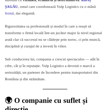
sinonim cu
viziunea, echilibrul și determinarea
:
Rareș
ȘAGĂU
, omul care coordonează Vulp Logistics cu o mână
fermă
, dar elegantă.
Rigurozitatea sa profesională și modul în care a reușit să
transforme o firmă locală într-un jucător major la nivel regional
arată clar că succesul nu se clădește prin noroc, ci prin muncă,
disciplină și curajul de a investi în viitor.
Sub conducerea lui, compania a crescut spectaculos — atât în
cifre, cât și în reputație. Vulp Logistics a devenit o marcă a
seriozității, un partener de încredere pentru transportatori din
România și din străinătate.
🌍 O companie cu suflet și
direcție