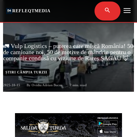
REFLEQTMEDIA
🚛 Vulp Logistics – puterea care mișcă România! 50
de camioane noi, 50 de motive de mândrie pentru o
companie condusă cu viziune de Rareș ȘAGĂU 🦊
ȘTIRI CÂMPIA TURZII
2025-10-15
2
min. read
By
Ovidiu Adrian Bucur