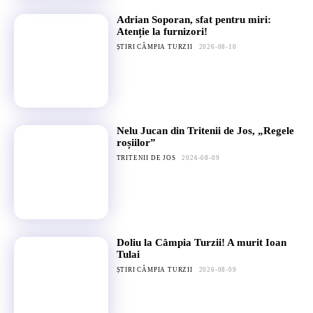
Adrian Soporan, sfat pentru miri:
Atenție la furnizori!
ȘTIRI CÂMPIA TURZII
2026-08-10
Nelu Jucan din Tritenii de Jos, „Regele
roșiilor”
TRITENII DE JOS
2026-08-09
Doliu la Câmpia Turzii! A murit Ioan
Tulai
ȘTIRI CÂMPIA TURZII
2026-08-09