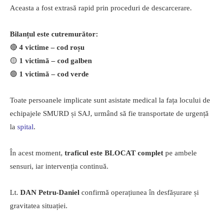
Aceasta a fost extrasă rapid prin proceduri de descarcerare.
Bilanțul este cutremurător:
🔴
4 victime – cod roșu
🟡
1 victimă – cod galben
🟢
1 victimă – cod verde
Toate persoanele implicate sunt asistate medical la fața locului de
echipajele SMURD și SAJ, urmând să fie transportate de urgență
la
spital
.
În acest moment,
traficul este BLOCAT complet
pe ambele
sensuri, iar intervenția continuă.
Lt.
DAN Petru-Daniel
confirmă operațiunea în desfășurare și
gravitatea situației.