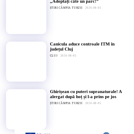
„Adoptați câte un parc!”
ȘTIRI CÂMPIA TURZII
2026-08-05
Canicula aduce controale ITM în
județul Cluj
CLUJ
2026-08-05
Ghirișean cu puteri supranaturale! A
alergat după hoț și l-a prins pe jos
ȘTIRI CÂMPIA TURZII
2026-08-05