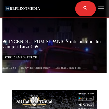
REFLEQTMEDIA
🔥 INCENDIU, FUM ȘI PANICĂ într-un bloc din
Câmpia Turzii! 🔥
ȘTIRI CÂMPIA TURZII
2025-10-05
Less than 1
min. read
By
Ovidiu Adrian Bucur