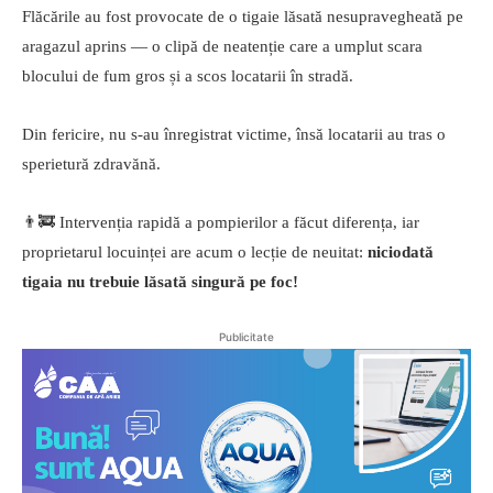
Flăcările au fost provocate de o tigaie lăsată nesupravegheată pe
aragazul aprins — o clipă de neatenție care a umplut scara
blocului de fum gros și a scos locatarii în stradă.
Din fericire, nu s-au înregistrat victime, însă locatarii au tras o
sperietură zdravănă.
👨‍🚒 Intervenția rapidă a pompierilor a făcut diferența, iar
proprietarul locuinței are acum o lecție de neuitat:
niciodată
tigaia nu trebuie lăsată singură pe foc!
Publicitate