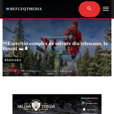
REFLEQTMEDIA
🆕𝐄𝐱𝐞𝐫𝐜𝐢𝐭̦𝐢𝐮 𝐜𝐨𝐦𝐩𝐥𝐞𝐱 𝐝𝐞 𝐬𝐚𝐥𝐯𝐚𝐫𝐞 𝐝𝐢𝐧 𝐭𝐞𝐥𝐞𝐬𝐜𝐚𝐮𝐧, 𝐥𝐚
𝐁𝐮𝐬𝐜𝐚𝐭 🗻🌲
BĂIȘOARA
2022-11-29
Less than 1
min. read
By
Comunicat