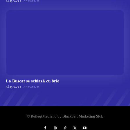
BĂIȘOARA
2025-12-29
La Buscat se schiază cu brio
BĂIȘOARA
2025-12-28
© RefleqtMedia.ro by Blackbelt Marketing SRL