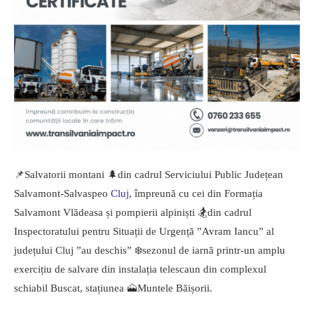
📌Salvatorii montani 🌲din cadrul Serviciului Public Județean
Salvamont-Salvaspeo
Cluj
, împreună cu cei din Formația
Salvamont Vlădeasa și pompierii alpiniști 🏂din cadrul
Inspectoratului pentru Situații de Urgență ”Avram Iancu” al
județului Cluj ”au deschis” ❄️sezonul de iarnă printr-un amplu
exercițiu de salvare din instalația telescaun din complexul
schiabil Buscat, stațiunea 🗻Muntele Băișorii.