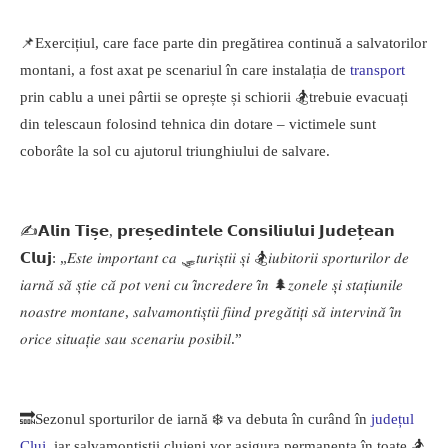
📌Exercițiul, care face parte din pregătirea continuă a salvatorilor
montani, a fost axat pe scenariul în care instalația de
transport
prin cablu a unei pârtii se oprește și schiorii 🏂trebuie evacuați
din telescaun folosind tehnica din dotare – victimele sunt
coborâte la sol cu ajutorul triunghiului de salvare.
✍️𝗔𝗹𝗶𝗻 𝗧𝗶𝘀̦𝗲, 𝗽𝗿𝗲𝘀̦𝗲𝗱𝗶𝗻𝘁𝗲𝗹𝗲 𝗖𝗼𝗻𝘀𝗶𝗹𝗶𝘂𝗹𝘂𝗶 𝗝𝘂𝗱𝗲𝘁̦𝗲𝗮𝗻
𝗖𝗹𝘂𝗷: „𝐸𝑠𝑡𝑒 𝑖𝑚𝑝𝑜𝑟𝑡𝑎𝑛𝑡 𝑐𝑎 🛷𝑡𝑢𝑟𝑖𝑠̦𝑡𝑖𝑖 𝑠̦𝑖 🏂𝑖𝑢𝑏𝑖𝑡𝑜𝑟𝑖𝑖 𝑠𝑝𝑜𝑟𝑡𝑢𝑟𝑖𝑙𝑜𝑟 𝑑𝑒
𝑖𝑎𝑟𝑛𝑎̆ 𝑠𝑎̆ 𝑠̦𝑡𝑖𝑒 𝑐𝑎̆ 𝑝𝑜𝑡 𝑣𝑒𝑛𝑖 𝑐𝑢 𝑖̂𝑛𝑐𝑟𝑒𝑑𝑒𝑟𝑒 𝑖̂𝑛 🌲𝑧𝑜𝑛𝑒𝑙𝑒 𝑠̦𝑖 𝑠𝑡𝑎𝑡̦𝑖𝑢𝑛𝑖𝑙𝑒
𝑛𝑜𝑎𝑠𝑡𝑟𝑒 𝑚𝑜𝑛𝑡𝑎𝑛𝑒, 𝑠𝑎𝑙𝑣𝑎𝑚𝑜𝑛𝑡𝑖𝑠̦𝑡𝑖𝑖 𝑓𝑖𝑖𝑛𝑑 𝑝𝑟𝑒𝑔𝑎̆𝑡𝑖𝑡̦𝑖 𝑠𝑎̆ 𝑖𝑛𝑡𝑒𝑟𝑣𝑖𝑛𝑎̆ 𝑖̂𝑛
𝑜𝑟𝑖𝑐𝑒 𝑠𝑖𝑡𝑢𝑎𝑡̦𝑖𝑒 𝑠𝑎𝑢 𝑠𝑐𝑒𝑛𝑎𝑟𝑖𝑢 𝑝𝑜𝑠𝑖𝑏𝑖𝑙.”
🔜Sezonul sporturilor de iarnă ❄️ va debuta în curând în
județul
Cluj
, iar salvamontiștii clujeni vor asigura permanența în toate 🏂