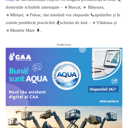
domeniile schiabile amenajate – 🔹Buscat, 🔹 Băișoara,
🔹Mărișel, 🔹Feleac, dar totodată vor răspunde 📞apelurilor și în
zonele predilecte practicării 🏂schiului de tură – 🔹Vlădeasa și
🔹Muntele Mare 🌲.
Publicitate